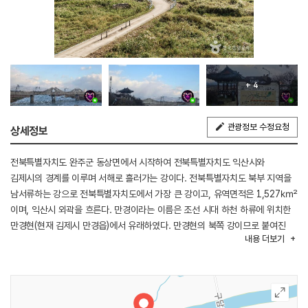
+ 4
관광정보 수정요청
상세정보
전북특별자치도 완주군 동상면에서 시작하여 전북특별자치도 익산시와
김제시의 경계를 이루며 서해로 흘러가는 강이다. 전북특별자치도 북부 지역을
남서류하는 강으로 전북특별자치도에서 가장 큰 강이고, 유역면적은 1,527㎢
이며, 익산시 외곽을 흐른다. 만경이라는 이름은 조선 시대 하천 하류에 위치한
만경현(현재 김제시 만경읍)에서 유래하였다. 만경현의 북쪽 강이므로 붙여진
내용
더보기
이름이고, 만경은 백만이랑의 뜻을 나타내는데, 이는 넓은 들을 의미한다.
만경강은 익산시민의 상수원으로 이용하며, 관개용수 및 공업용수로도 사용하고
있다. 만경강의 퇴적작용으로 형성된 들판에서 농사를 짓기도 한다. 강 옆으로는
자전거길이 조성되어 있어 드넓은 강과 평야를 마주하며 라이딩을 즐길 수
있으며 삼례를 중심으로 만경 1경 만경낙조로 향하는 방면에서는 가을이면