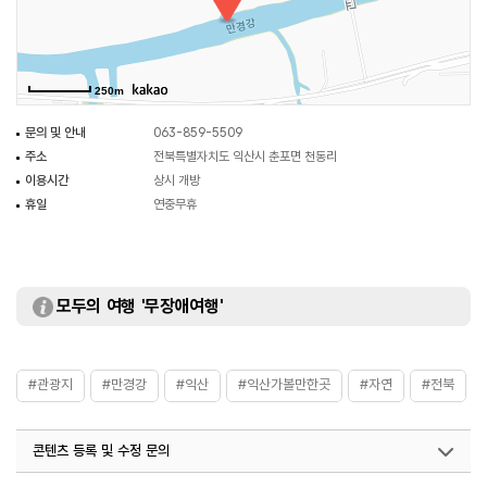
억새로 장관을 이루어 아름답기로 소문난 곳이다.
250m
문의 및 안내
063-859-5509
주소
전북특별자치도 익산시 춘포면 천동리
이용시간
상시 개방
휴일
연중무휴
모두의 여행 '무장애여행'
#관광지
#만경강
#익산
#익산가볼만한곳
#자연
#전북
콘텐츠 등록 및 수정 문의