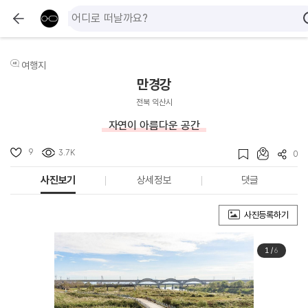
여행지
만경강
전북 익산시
자연이 아름다운 공간
9
3.7K
0
사진보기
상세정보
댓글
사진등록하기
1
/
6