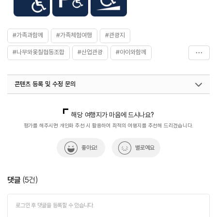
#가족과함께
#가족체험여행
#관광지
#나무와옻칠협동조합
#산업관광
#아이와함께
#전라권
#전통&향토산업
#체험학습
#특산물
콘텐츠 등록 및 수정 문의
국내디지털마케팅팀
033-813-3500
열린관광콘텐츠팀(열린관광-모두의여행)
033-738-3425
해당 여행지가 마음에 드시나요?
평가를 해주시면 개인화 추천 시 활용하여 최적의 여행지를 추천해 드리겠습니다.
좋아요!
별로예요
댓글
(
5
건)