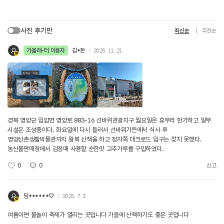
사진 후기만
최신순
추천순
가볼래-터 이용자
김*돈
2025. 11. 21.
경북 영양군 입암면 영양로 883-16 선바위관광지구 월요일은 휴무라 한가하고 일부
시설은 조성중이다. 화요일에 다시 들러서 선바위가든에서 식사 후
영양산촌생활박물관까지 왕복 산책을 하고 정자쪽 데크로드 입구는 찾지 못했다.
농산물판매장에서 김장때 사용할 순한맛 고추가루를 구입하였다.
0
0
신고
딩******♡
2025. 7. 3.
여름이면 물놀이 축제가 열리는 곳입니다 가을에 산책하기도 좋은 곳입니다