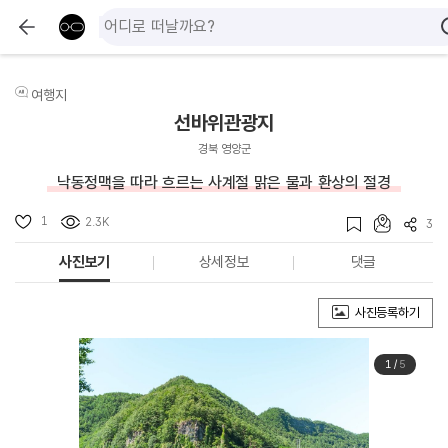
여행지
선바위관광지
경북 영양군
낙동정맥을 따라 흐르는 사계절 맑은 물과 환상의 절경
1
2.3K
3
사진보기
상세정보
댓글
사진등록하기
1
/
5