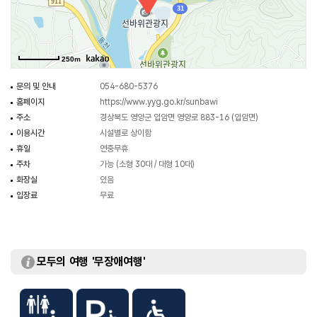
250m
문의 및 안내
054-680-5376
홈페이지
https://www.yyg.go.kr/sunbawi
주소
경상북도 영양군 입암면 영양로 883-16 (입암면)
이용시간
시설별로 상이함
휴일
연중무휴
주차
가능 (소형 30대 / 대형 10대)
화장실
있음
입장료
무료
모두의 여행 '무장애여행'