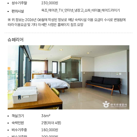
성수기주말
230,000원
욕조,에어콘,TV,인터넷,냉장고,쇼파,테이블,헤어드라이기
편의시설
※ 위 정보는 2026년 06월에 작성된 정보로 해당 숙박시설 이용 요금이 수시로 변동됨에
따라 이용요금 및 기타 자세한 사항은 홈페이지 참조 요망
슈페리어
객실크기
36m²
숙박인원
2명(최대 4명)
비수기주중
180,000원
비수기주말
200,000원