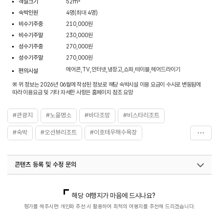
객실크기
52m²
숙박인원
4명(최대 4명)
비수기주중
210,000원
비수기주말
230,000원
성수기주중
270,000원
성수기주말
270,000원
에어콘,TV,인터넷,냉장고,쇼파,테이블,헤어드라이기
편의시설
※ 위 정보는 2026년 06월에 작성된 정보로 해당 숙박시설 이용 요금이 수시로 변동됨에
따라 이용요금 및 기타 자세한 사항은 홈페이지 참조 요망
#관광지
#노을명소
#바다조망
#비스타리조트
#숙박
#오션뷰리조트
#이호테우해수욕장
#제주가족여행
#제주리조트
#제주숙박
#제주여행
콘텐츠 등록 및 수정 문의
#파노라마오션뷰
국내디지털마케팅팀
033-813-3500
해당 여행지가 마음에 드시나요?
평가를 해주시면 개인화 추천 시 활용하여 최적의 여행지를 추천해 드리겠습니다.