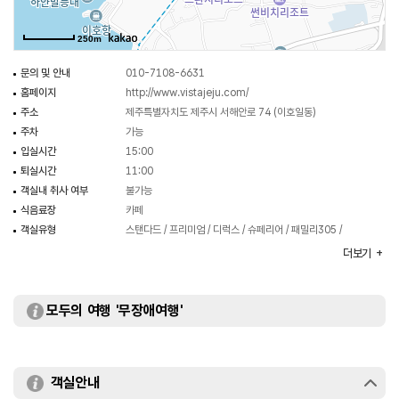
250m
문의 및 안내
010-7108-6631
홈페이지
http://www.vistajeju.com/
주소
제주특별자치도 제주시 서해안로 74 (이호일동)
주차
가능
입실시간
15:00
퇴실시간
11:00
객실내 취사 여부
불가능
식음료장
카페
객실유형
스탠다드 / 프리미엄 / 디럭스 / 슈페리어 / 패밀리305 /
패밀리 트윈
더보기
부대시설
비즈니스센터 / 하늘정원 등
모두의 여행 '무장애여행'
객실안내