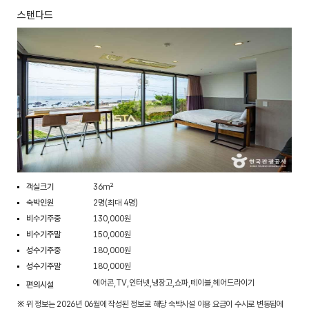
스탠다드
객실크기
36m²
숙박인원
2명(최대 4명)
비수기주중
130,000원
비수기주말
150,000원
성수기주중
180,000원
성수기주말
180,000원
에어콘,TV,인터넷,냉장고,쇼파,테이블,헤어드라이기
편의시설
※ 위 정보는 2026년 06월에 작성된 정보로 해당 숙박시설 이용 요금이 수시로 변동됨에