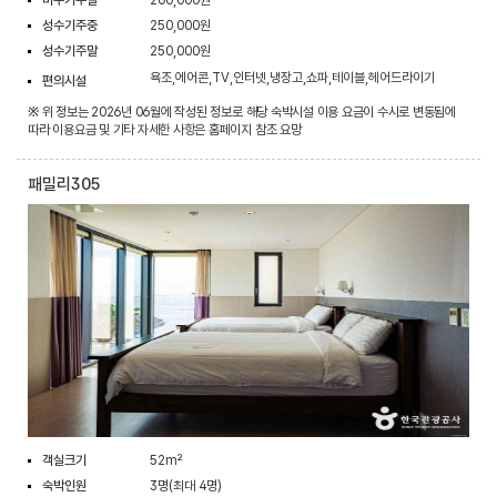
성수기주중
250,000원
성수기주말
250,000원
욕조,에어콘,TV,인터넷,냉장고,쇼파,테이블,헤어드라이기
편의시설
※ 위 정보는 2026년 06월에 작성된 정보로 해당 숙박시설 이용 요금이 수시로 변동됨에
따라 이용요금 및 기타 자세한 사항은 홈페이지 참조 요망
패밀리305
객실크기
52m²
숙박인원
3명(최대 4명)