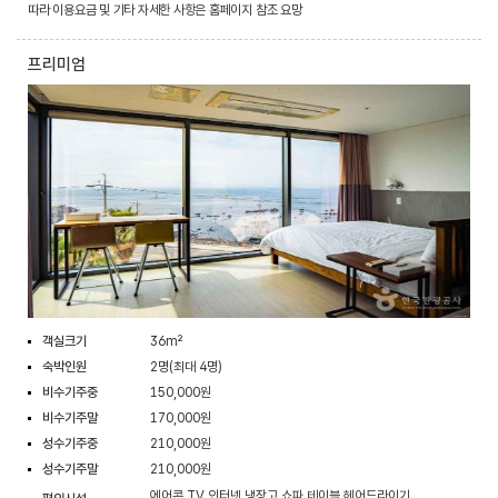
따라 이용요금 및 기타 자세한 사항은 홈페이지 참조 요망
프리미엄
객실크기
36m²
숙박인원
2명(최대 4명)
비수기주중
150,000원
비수기주말
170,000원
성수기주중
210,000원
성수기주말
210,000원
에어콘,TV,인터넷,냉장고,쇼파,테이블,헤어드라이기