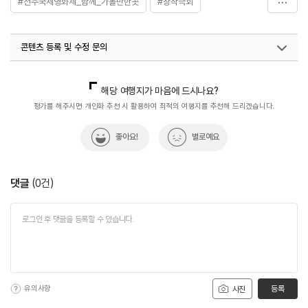
#전주국제영화제_함께_가볼만한곳
#창작극회
#창작소극장
콘텐츠 등록 및 수정 문의
국내디지털마케팅팀
033-813-3500
해당 여행지가 마음에 드시나요?
평가를 해주시면 개인화 추천 시 활용하여 최적의 여행지를 추천해 드리겠습니다.
좋아요!
별로예요
댓글
(
0
건)
유의사항
등록
사진