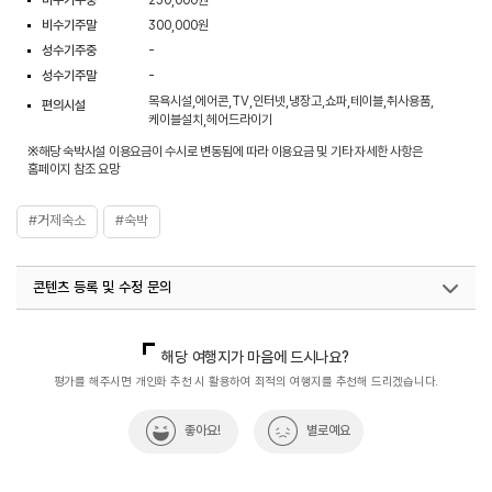
비수기주말
300,000원
성수기주중
-
성수기주말
-
목욕시설,에어콘,TV,인터넷,냉장고,쇼파,테이블,취사용품,
편의시설
케이블설치,헤어드라이기
※해당 숙박시설 이용요금이 수시로 변동됨에 따라 이용요금 및 기타 자세한 사항은
홈페이지 참조 요망
#거제숙소
#숙박
콘텐츠 등록 및 수정 문의
국내디지털마케팅팀
033-813-3500
해당 여행지가 마음에 드시나요?
평가를 해주시면 개인화 추천 시 활용하여 최적의 여행지를 추천해 드리겠습니다.
좋아요!
별로예요