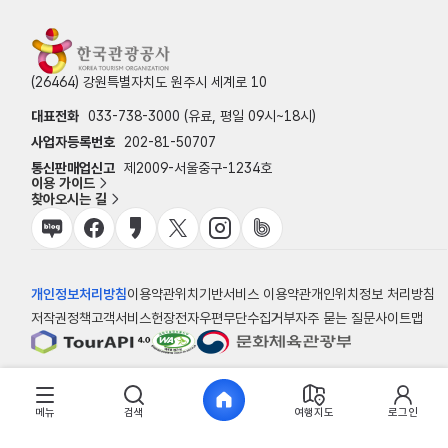
(26464) 강원특별자치도 원주시 세계로 10
대표전화
033-738-3000 (유료, 평일 09시~18시)
사업자등록번호
202-81-50707
통신판매업신고
제2009-서울중구-1234호
이용 가이드
찾아오시는 길
개인정보처리방침
이용약관
위치기반서비스 이용약관
개인위치정보 처리방침
저작권정책
고객서비스헌장
전자우편무단수집거부
자주 묻는 질문
사이트맵
© 한국관광공사
메뉴
검색
여행지도
로그인