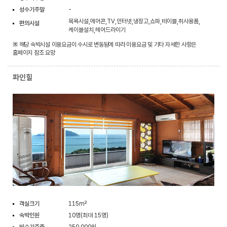
성수기주말
-
목욕시설,에어콘,TV,인터넷,냉장고,쇼파,테이블,취사용품,
편의시설
케이블설치,헤어드라이기
※ 해당 숙박시설 이용요금이 수시로 변동됨에 따라 이용요금 및 기타 자세한 사항은
홈페이지 참조 요망
파인힐
객실크기
115m²
숙박인원
10명(최대 15명)
비수기주중
250,000원