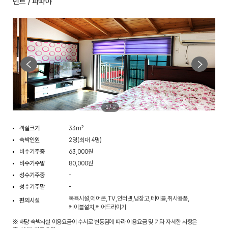
민트 / 파파야
1
/
2
객실크기
33m²
숙박인원
2명(최대 4명)
비수기주중
63,000원
비수기주말
80,000원
성수기주중
-
성수기주말
-
목욕시설,에어콘,TV,인터넷,냉장고,테이블,취사용품,
편의시설
케이블설치,헤어드라이기
※ 해당 숙박시설 이용요금이 수시로 변동됨에 따라 이용요금 및 기타 자세한 사항은