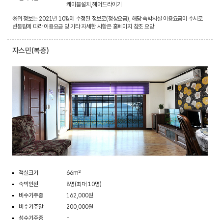
케이블설치,헤어드라이기
※위 정보는 2021년 10월에 수정된 정보로(정상요금), 해당 숙박시설 이용요금이 수시로
변동됨에 따라 이용요금 및 기타 자세한 사항은 홈페이지 참조 요망
자스민(복층)
객실크기
66m²
숙박인원
8명(최대 10명)
비수기주중
162,000원
비수기주말
200,000원
성수기주중
-