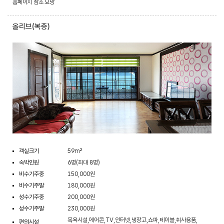
홈페이지 참조 요망
올리브(복층)
객실크기
59m²
숙박인원
6명(최대 8명)
비수기주중
150,000원
비수기주말
180,000원
성수기주중
200,000원
성수기주말
230,000원
목욕시설,에어콘,TV,인터넷,냉장고,쇼파,테이블,취사용품,
편의시설