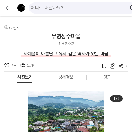
여행지
무병장수마을
전북 장수군
사계절이 아름답고 유서 깊은 역사가 있는 마을
54
1.7K
7
사진보기
상세정보
댓글
1
/
6