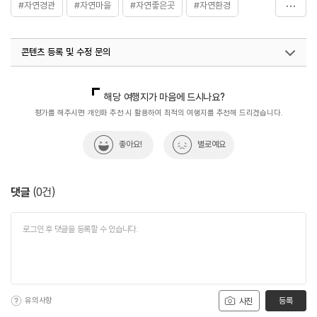
#자연경관
#자연마을
#자연좋은곳
#자연환경
#체험
#휴식공간
#휴식여행
#휴식하기
콘텐츠 등록 및 수정 문의
#휴식하기좋은곳
국내디지털마케팅팀
033-813-3500
해당 여행지가 마음에 드시나요?
평가를 해주시면 개인화 추천 시 활용하여 최적의 여행지를 추천해 드리겠습니다.
좋아요!
별로예요
댓글
(
0
건)
유의사항
등록
사진