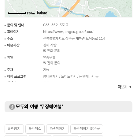
250m
문의 및 안내
063-352-3313
홈페이지
https://www.jangsu.go.kr/tour/
주소
전북특별자치도 장수군 계북면 토옥동로 114
이용시간
상시 개방
※ 전화 문의
휴일
연중무휴
※ 전화 문의
주차
가능
체험 프로그램
봄나물캐기 / 토마토따기 / 눈썰매타기 등
화장실
있음
더보기
모두의 여행 '무장애여행'
#관광지
#산책길
#산책하기
#산책하기좋은곳