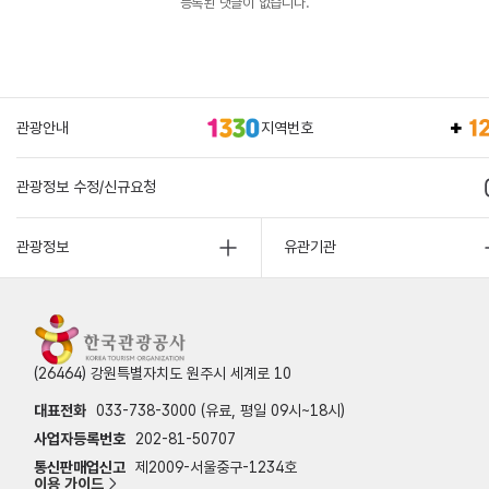
등록된 댓글이 없습니다.
관광안내
지역번호
관광정보 수정/신규요청
관광정보
유관기관
(26464) 강원특별자치도 원주시 세계로 10
대표전화
033-738-3000 (유료, 평일 09시~18시)
사업자등록번호
202-81-50707
통신판매업신고
제2009-서울중구-1234호
이용 가이드