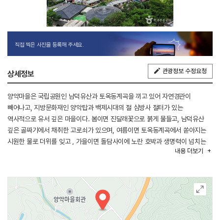
직접 찍은 사진을 등록해 주세요.
관광정보 수정요청
상세정보
양악마을은 국립공원인 남덕유산과 토옥동계곡을 끼고 있어 자연경관이
빼어나고, 지방문화재인 양악탑과 백제시대의 절 심방사 절터가 있는
역사적으로 유서 깊은 마을이다. 봄이면 진달래꽃으로 붉게 물들고, 남덕유산
깊은 골짜기에서 채취한 고로쇠가 있으며, 여름이면 토옥동계곡에서 쏟아지는
시원한 물로 더위를 잊고 , 가을이면 돌담사이에 노란 호박과 생명력이 넘치는
내용
더보기
곡식이 풍부하고 , 겨울이면 양악저수지에서 빙어를 낚을 수 있다. 그리고
한글학자 정인승 박사 생가와 한글기념관이 설립되어 일제강점기 때부터
지금까지 우리 한글의 과거와 현재, 미래를 경험할 수 있다.