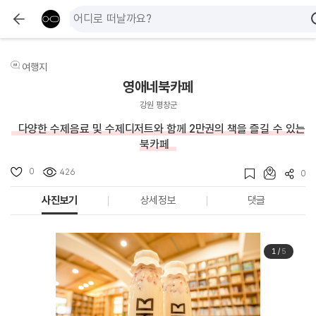
여행지
영애네북카페
강원 평창군
다양한 수제음료 및 수제디저트와 함께 2만권의 책을 즐길 수 있는
북카페
0
426
0
사진보기
상세정보
댓글
1
/
5