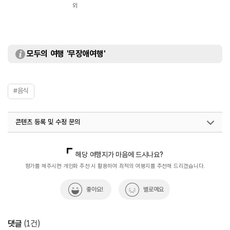
외
모두의 여행 '무장애여행'
#음식
콘텐츠 등록 및 수정 문의
국내디지털마케팅팀
033-813-3500
해당 여행지가 마음에 드시나요?
평가를 해주시면 개인화 추천 시 활용하여 최적의 여행지를 추천해 드리겠습니다.
좋아요!
별로예요
댓글
(
1
건)