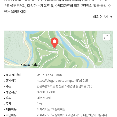
스페셜투샷커피, 다양한 수제음료 및 수제디저트와 함께 2만권의 책을 즐길 수
있는 북카페이다.
내용
더보기
250m
문의 및 안내
0507-1374-8550
홈페이지
https://blog.naver.com/planlife1015
주소
강원특별자치도 평창군 대관령면 올림픽로 715
영업시간
09:00~17:00
휴일
매주 수요일
주차
가능
대표메뉴
아메리카노 / 자몽에이드
취급메뉴
아메리카노 / 자몽에이드 / 레몬에이드 / 대관련딸기크림라떼