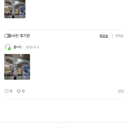
사진 후기만
최신순
추천순
팔*이
2025. 8. 4.
0
0
신고