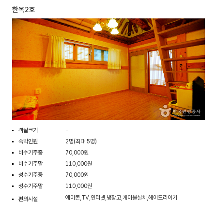
한옥2호
객실크기
-
숙박인원
2명(최대 5명)
비수기주중
70,000원
비수기주말
110,000원
성수기주중
70,000원
성수기주말
110,000원
에어콘,TV,인터넷,냉장고,케이블설치,헤어드라이기
편의시설