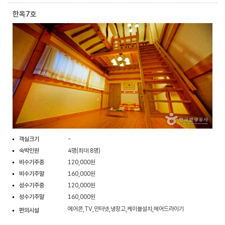
한옥7호
객실크기
-
숙박인원
4명(최대 8명)
비수기주중
120,000원
비수기주말
160,000원
성수기주중
120,000원
성수기주말
160,000원
에어콘,TV,인터넷,냉장고,케이블설치,헤어드라이기
편의시설