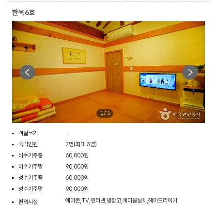
한옥6호
1
/
2
객실크기
-
숙박인원
2명(최대 3명)
비수기주중
60,000원
비수기주말
90,000원
성수기주중
60,000원
성수기주말
90,000원
에어콘,TV,인터넷,냉장고,케이블설치,헤어드라이기
편의시설