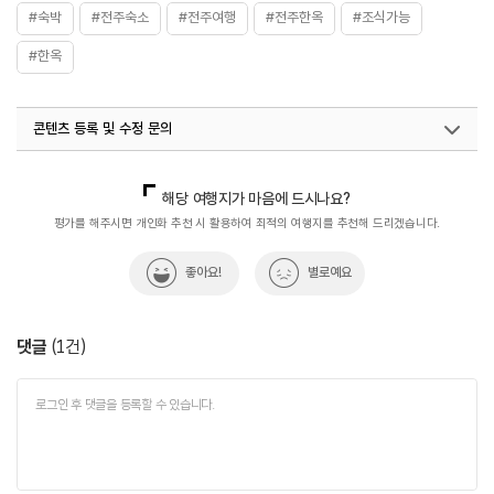
#숙박
#전주숙소
#전주여행
#전주한옥
#조식가능
#한옥
콘텐츠 등록 및 수정 문의
국내디지털마케팅팀
033-813-3500
해당 여행지가 마음에 드시나요?
평가를 해주시면 개인화 추천 시 활용하여 최적의 여행지를 추천해 드리겠습니다.
좋아요!
별로예요
댓글
(
1
건)