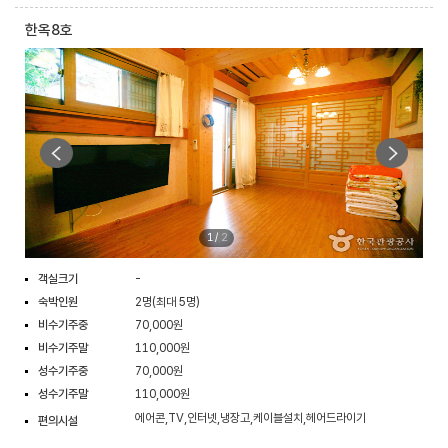
한옥8호
1
/
2
객실크기
-
숙박인원
2명(최대 5명)
비수기주중
70,000원
비수기주말
110,000원
성수기주중
70,000원
성수기주말
110,000원
에어콘,TV,인터넷,냉장고,케이블설치,헤어드라이기
편의시설