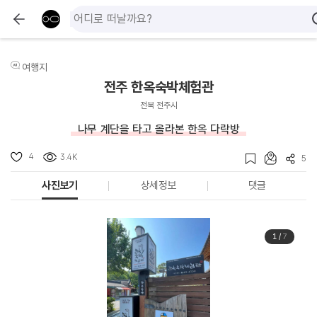
여행지
전주 한옥숙박체험관
전북 전주시
나무 계단을 타고 올라본 한옥 다락방
4
3.4K
5
사진보기
상세정보
댓글
1
/
7