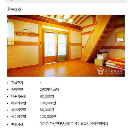
한옥1호
객실크기
-
숙박인원
2명(최대 6명)
비수기주중
80,000원
비수기주말
120,000원
성수기주중
80,000원
성수기주말
120,000원
에어콘,TV,인터넷,냉장고,케이블설치,헤어드라이기
편의시설