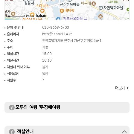
250m
문의 및 안내
010-8669-6700
홈페이지
http://hanok114.kr
주소
전북특별자치도 전주시 완산구 은행로 56-1
주차
가능
입실시간
15:00
퇴실시간
10:30
객실내 취사 여부
불가
식음료장
있음
객실수
7
객실유형
한실
더보기
규모
2층
모두의 여행 '무장애여행'
객실안내