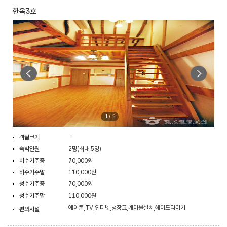
한옥3호
1
/
2
객실크기
-
숙박인원
2명(최대 5명)
비수기주중
70,000원
비수기주말
110,000원
성수기주중
70,000원
성수기주말
110,000원
에어콘,TV,인터넷,냉장고,케이블설치,헤어드라이기
편의시설