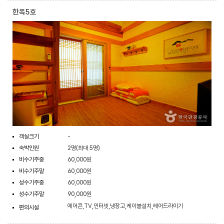
한옥5호
객실크기
-
숙박인원
2명(최대 5명)
비수기주중
60,000원
비수기주말
60,000원
성수기주중
60,000원
성수기주말
90,000원
에어콘,TV,인터넷,냉장고,케이블설치,헤어드라이기
편의시설