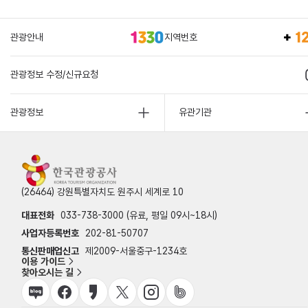
관광안내
지역번호
관광정보 수정/신규요청
관광정보
유관기관
(26464) 강원특별자치도 원주시 세계로 10
대표전화
033-738-3000 (유료, 평일 09시~18시)
사업자등록번호
202-81-50707
통신판매업신고
제2009-서울중구-1234호
이용 가이드
찾아오시는 길