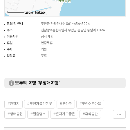
250m
문의 및 안내
무안군 관광안내소 061-454-5224
주소
전남광주통합특별시 무안군 운남면 동암리 1094
이용시간
상시 개방
휴일
연중무휴
주차
가능
입장료
무료
모두의 여행 '무장애여행'
#관광지
#무안가볼만한곳
#무안군
#무안어촌마을
#영해공원
#일출명소
#혼자가도좋은
#휴식공간
#힐링