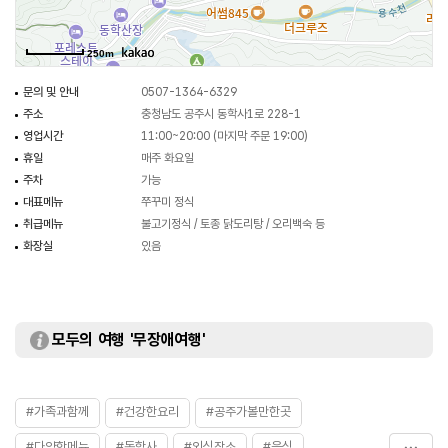
250m
문의 및 안내
0507-1364-6329
주소
충청남도 공주시 동학사1로 228-1
영업시간
11:00~20:00 (마지막 주문 19:00)
휴일
매주 화요일
주차
가능
대표메뉴
쭈꾸미 정식
취급메뉴
불고기정식 / 토종 닭도리탕 / 오리백숙 등
화장실
있음
모두의 여행 '무장애여행'
#가족과함께
#건강한요리
#공주가볼만한곳
#다양한메뉴
#동학사
#외식장소
#음식