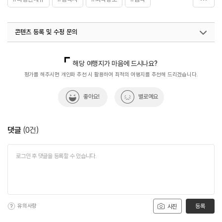
#주꾸미
#한식당
콘텐츠 등록 및 수정 문의
국내디지털마케팅팀
033-813-3500
해당 여행지가 마음에 드시나요?
평가를 해주시면 개인화 추천 시 활용하여 최적의 여행지를 추천해 드리겠습니다.
좋아요!
별로예요
댓글
(
0
건)
유의사항
등록
사진