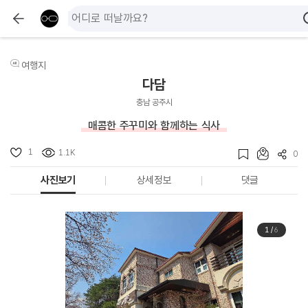
여행지
다담
충남 공주시
매콤한 주꾸미와 함께하는 식사
1
1.1K
0
사진보기
상세정보
댓글
1
/
6