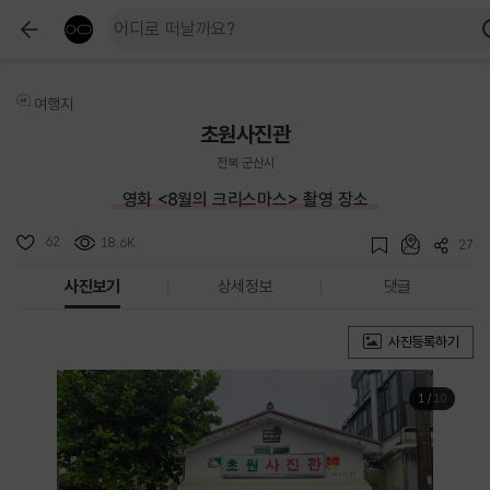
여행지
초원사진관
전북 군산시
영화 <8월의 크리스마스> 촬영 장소
62
18.6K
27
사진보기
상세정보
댓글
사진등록하기
1
/
10