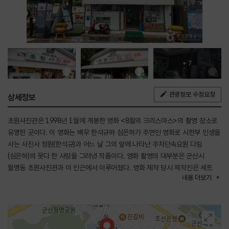
+ 7
관광정보 수정요청
상세정보
초원사진관은 1998년 1월에 개봉한 영화 <8월의 크리스마스>의 촬영 장소로
유명한 곳이다. 이 영화는 배우 한석규와 심은하가 주연인 영화로 시한부 인생을
사는 사진사 정원(한석규)과 어느 날 그의 앞에 나타난 주차단속요원 다림
(심은하)의 못다 한 사랑을 그려낸 작품이다. 영화 촬영의 대부분은 군산시
월명동 초원사진관과 이 인근에서 이루어졌다. 영화 제작 당시 제작진은 세트
내용
더보기
촬영을 배제하기로 하고 전국의 사진관을 찾아보았지만 마땅한 장소를 찾지
못했다. 그러던 중 잠시 쉬러 들어간 카페 창밖으로 여름날의 나무 그림자가
드리워진 차고를 발견하고 주인에게 어렵사리 허락을 받아 사진관으로
개조하였다. 초원사진관이라는 이름은 주연 배우인 한석규가 지은 것인데 그가
어릴 적에 살던 동네 사진관의 이름이라고 한다. 촬영이 끝난 뒤 초원사진관은