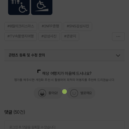
#8월의크리스마스
#INFP혼행
#SNS감성사진
#TV속촬영지여행
#감성사진
#관광지
#군산가볼만한곳
#군산시간여행
#군산여행
콘텐츠 등록 및 수정 문의
#사진찍기좋은곳
#연인과함께
#영화세트장
#영화촬영지
#초원사진관
국내디지털마케팅팀
033-813-3500
열린관광콘텐츠팀(열린관광-모두의여행)
033-738-3425
해당 여행지가 마음에 드시나요?
평가를 해주시면 개인화 추천 시 활용하여 최적의 여행지를 추천해 드리겠습니다.
좋아요!
별로예요
댓글
(
50
건)