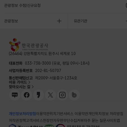
관광정보 수정/신규요청
관광정보
유관기관
(26464) 강원특별자치도 원주시 세계로 10
대표전화
033-738-3000 (유료, 평일 09시~18시)
사업자등록번호
202-81-50707
통신판매업신고
제2009-서울중구-1234호
이용 가이드
찾아오시는 길
개인정보처리방침
이용약관
위치기반서비스 이용약관
개인위치정보 처리방침
저작권정책
고객서비스헌장
전자우편무단수집거부
자주 묻는 질문
사이트맵