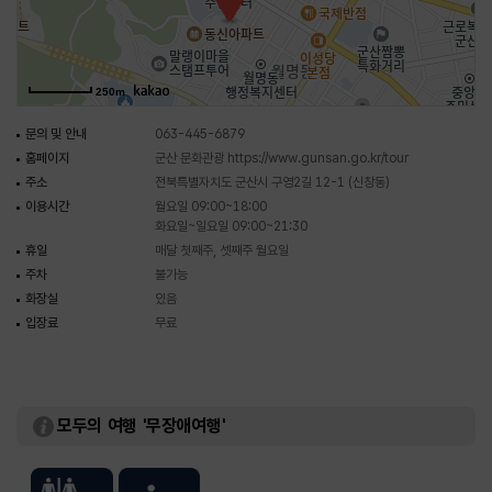
차고 주인과의 약속대로 철거되었다가 이후 군산시가 다시 복원해 방문하는
사람들을 위해 무료 개방을 하고 있다. 초원 사진관에는 영화 속에 등장했던
사진기와 선풍기, 앨범 등이 고스란히 전시되어 있다.
250m
문의 및 안내
063-445-6879
홈페이지
군산 문화관광
https://www.gunsan.go.kr/tour
주소
전북특별자치도 군산시 구영2길 12-1 (신창동)
이용시간
월요일 09:00~18:00
화요일~일요일 09:00~21:30
휴일
매달 첫째주, 셋째주 월요일
주차
불가능
화장실
있음
입장료
무료
모두의 여행 '무장애여행'