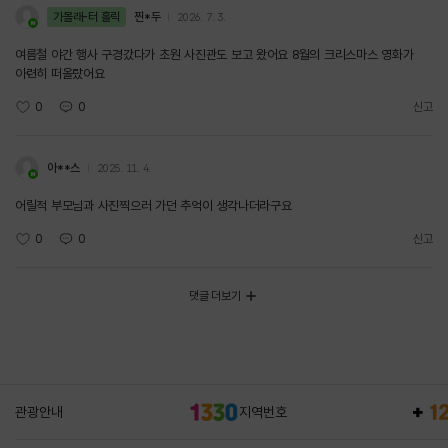
가볼래-터 홀릭
찐*두
2026. 7. 3.
여름철 야간 행사 구경갔다가 초원 사진관도 보고 왔어요 8월의 크리스마스 영화가
아련히 떠올랐어요
0
0
신고
아**스
2025. 11. 4.
어릴적 부모님과 사진찍으러 가던 추억이 생각나더라구요
0
0
신고
댓글 더보기
관광안내
지역번호