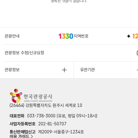
등록된 댓글이 없습니다.
관광안내
지역번호
관광정보 수정/신규요청
관광정보
유관기관
(26464) 강원특별자치도 원주시 세계로 10
대표전화
033-738-3000 (유료, 평일 09시~18시)
사업자등록번호
202-81-50707
통신판매업신고
제2009-서울중구-1234호
이용 가이드