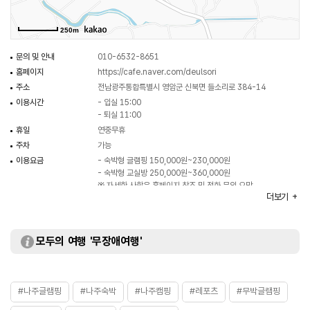
250m
문의 및 안내
010-6532-8651
홈페이지
https://cafe.naver.com/deulsori
주소
전남광주통합특별시 영암군 신북면 들소리로 384-14
이용시간
- 입실 15:00
- 퇴실 11:00
휴일
연중무휴
주차
가능
이용요금
- 숙박형 글램핑 150,000원~230,000원
- 숙박형 교실방 250,000원~360,000원
※ 자세한 사항은 홈페이지 참조 및 전화 문의 요망
더보기
화장실
있음
모두의 여행 '무장애여행'
#나주글램핑
#나주숙박
#나주캠핑
#레포츠
#무박글램핑