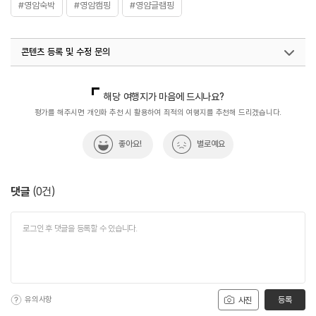
#영암숙박
#영암캠핑
#영얌글램핑
콘텐츠 등록 및 수정 문의
국내디지털마케팅팀
033-813-3500
해당 여행지가 마음에 드시나요?
평가를 해주시면 개인화 추천 시 활용하여 최적의 여행지를 추천해 드리겠습니다.
좋아요!
별로예요
댓글
(
0
건)
유의사항
등록
사진