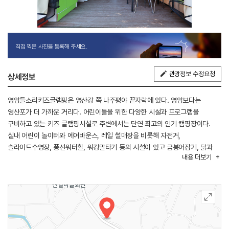
직접 찍은 사진을 등록해 주세요.
관광정보 수정요청
상세정보
영암들소리키즈글램핑은 영산강 쪽 나주평야 끝자락에 있다. 영암보다는
영산포가 더 가까운 거리다. 어린이들을 위한 다양한 시설과 프로그램을
구비하고 있는 키즈 글램핑시설로 주변에서는 단연 최고의 인기 캠핑장이다.
실내 어린이 놀이터와 에어바운스, 레일 썰매장을 비롯해 자전거,
슬라이드수영장, 풍선워터힐, 워킹말타기 등의 시설이 있고 금붕어잡기, 닭과
내용
더보기
토끼 모이주기, 메론수확, 카트전동차 타기 등 아이들이 좋아하는
체험프로그램도 계절별로 다양하게 운영하고 있다. 캠핑장이 있는 지역은
나주평야를 중심으로 영산강 유역에서 불리던 농요, 즉 ‘들소리’의 시원이 되는
곳이다.