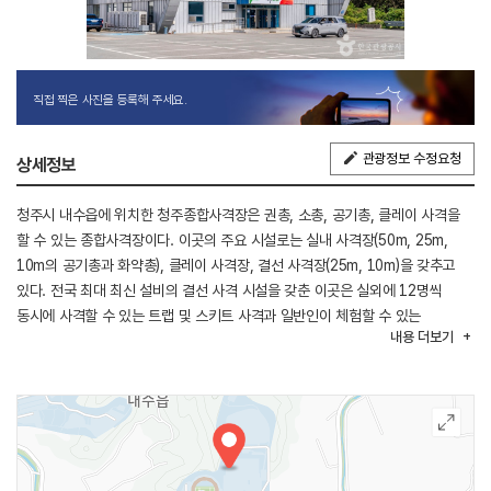
직접 찍은 사진을 등록해 주세요.
관광정보 수정요청
상세정보
청주시 내수읍에 위치한 청주종합사격장은 권총, 소총, 공기총, 클레이 사격을
할 수 있는 종합사격장이다. 이곳의 주요 시설로는 실내 사격장(50m, 25m,
10m의 공기총과 화약총), 클레이 사격장, 결선 사격장(25m, 10m)을 갖추고
있다. 전국 최대 최신 설비의 결선 사격 시설을 갖춘 이곳은 실외에 12명씩
동시에 사격할 수 있는 트랩 및 스키트 사격과 일반인이 체험할 수 있는
내용
더보기
아메리칸 사격장을 갖추고 있다. 사격대회가 열리는 곳이라 관람석도 마련되어
있다.
청주종합사격장 예약은 청주시설관리공단 통합예매에서 가능하다. 일반인은
클레이 사격과 스크린 사격으로 예약 가능하고 라이플은 선수 자격이 있는
사람만 예약할 수 있다. 일반인이 전국사격연합회의 회원으로 가입하면 회원
가격에 즐길 수 있으며 클레이 사격 시 전문 강사의 강습을 받을 수 있다. 이색