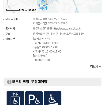
스포츠를 즐기기 좋으나 안전에 주의해야 하며 특히 귀마개를 반드시 착용해야
한다.
250m
문의 및 안내
클레이사격장 043-270-7375
라이플사격장 043-270-7376
홈페이지
청주시설관리공단
http://www.cjsisul.or.kr
주소
충청북도 청주시 청원구 내수읍 도원세교로 369
이용시간
[클레이 사격장]
- 하절기 09:00~18:00
-동절기 09:00~17:00
- 휴게시간 12:00~13:00
[실내 사격장]
- 09:00~18:00
- 휴게시간 12:10~13:10
더보기
휴일
- 클레이사격장 : 법정공휴일
- 실내사격장 : 매월 마지막 일요일
주차
주차 가능
모두의 여행 '무장애여행'
이용요금
[클레이사격장]
- 공휴일 50,000원
- 평일 40,000원
[실내 사격장]
- 공휴일 25,000원~50,000원
- 평일 15,000원~40,000원