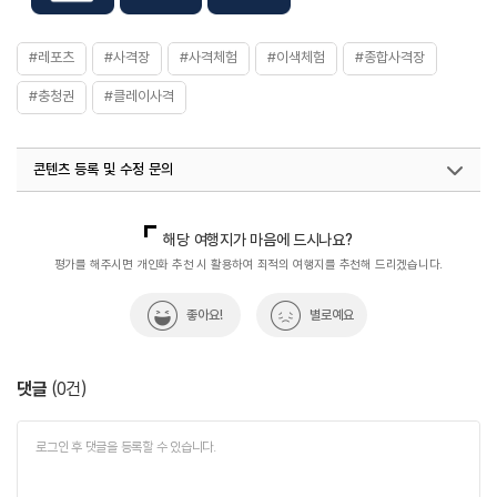
※ 자세한 사항은 홈페이지 참고
주요시설
본선 사격장 / 결선 사격장 / 클레이 사격장
#레포츠
#사격장
#사격체험
#이색체험
#종합사격장
#충청권
#클레이사격
콘텐츠 등록 및 수정 문의
국내디지털마케팅팀
033-813-3500
열린관광콘텐츠팀(열린관광-모두의여행)
033-738-3425
해당 여행지가 마음에 드시나요?
평가를 해주시면 개인화 추천 시 활용하여 최적의 여행지를 추천해 드리겠습니다.
좋아요!
별로예요
댓글
(
0
건)