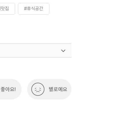
피맛집
#휴식공간
여행)
033-738-3425
좋아요!
별로예요