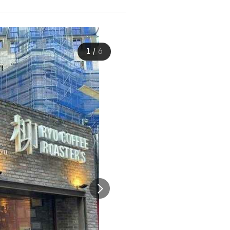
1
/
6