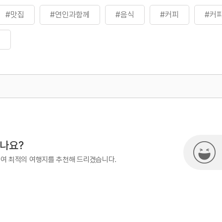
#맛집
#연인과함께
#음식
#커피
#커
곳
500
열린관광콘텐츠팀(열린관광-모두의
시나요?
하여 최적의 여행지를 추천해 드리겠습니다.