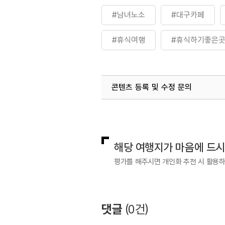
#남녀노소
#대구카페
#휴식여행
#휴식하기좋은
콘텐츠 등록 및 수정 문의
국내디지털마케팅팀
033-813-3
해당 여행지가 마음에 드
평가를 해주시면 개인화 추천 시 활용
댓글
(
0
건)