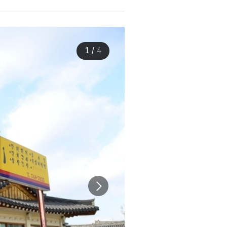
1
/
4