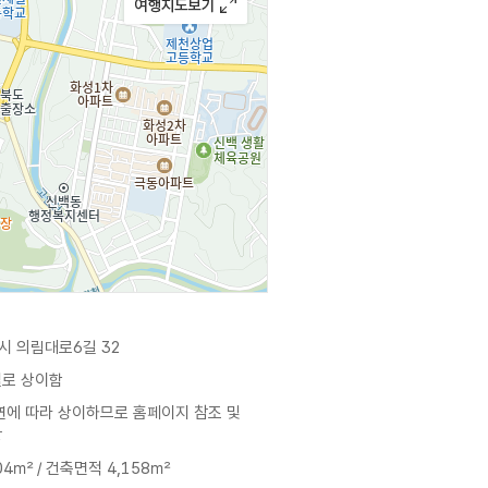
시 의림대로6길 32
별로 상이함
공연에 따라 상이하므로 홈페이지 참조 및
망
04㎡ / 건축면적 4,158㎡