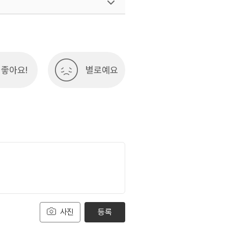
여행)
033-738-3425
좋아요!
별로예요
사진
등록