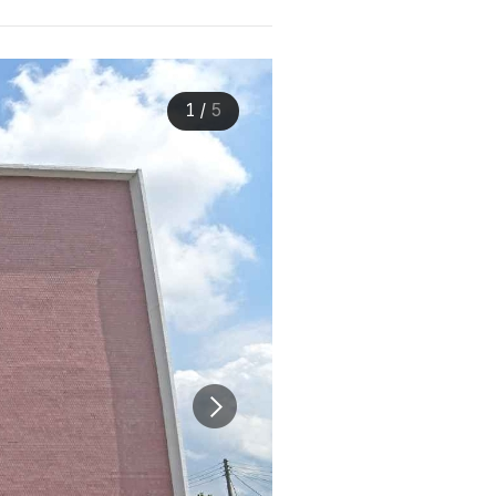
1
/
5