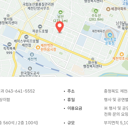
 043-641-5552
주소
충청북도 제천
 상이함
휴일
행사 및 공연
이용요금
※ 행사 및 
전화 문의 요
 560석 / 2층 100석)
규모
부지면적 5,1