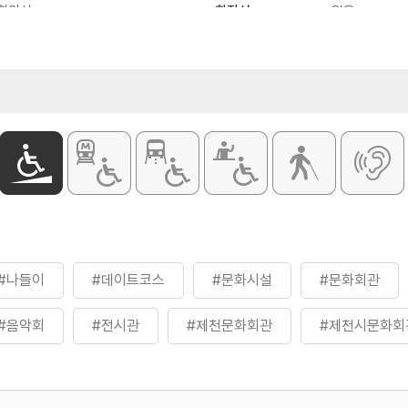
 회의실
화장실
있음
#나들이
#데이트코스
#문화시설
#문화회관
#음악회
#전시관
#제천문화회관
#제천시문화회
#힐링