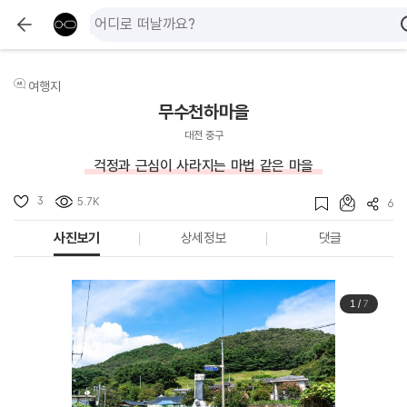
여행지
무수천하마을
대전 중구
걱정과 근심이 사라지는 마법 같은 마을
3
5.7K
6
사진보기
상세정보
댓글
1
/
7