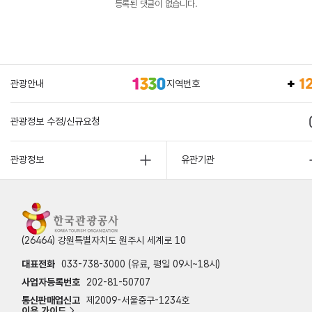
등록된 댓글이 없습니다.
관광안내
지역번호
관광정보 수정/신규요청
관광정보
유관기관
(26464) 강원특별자치도 원주시 세계로 10
대표전화
033-738-3000 (유료, 평일 09시~18시)
사업자등록번호
202-81-50707
통신판매업신고
제2009-서울중구-1234호
이용 가이드