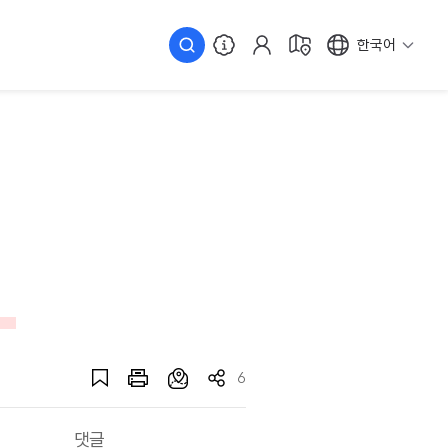
한국어
천
6
댓글