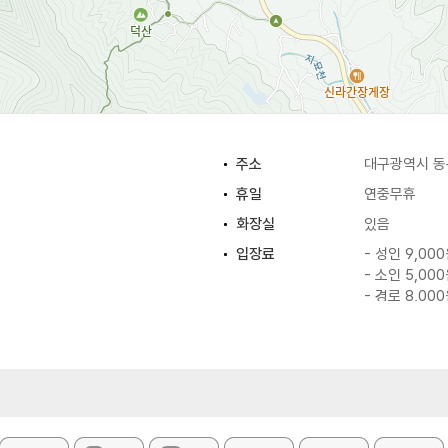
주소
대구광역시 동구
휴일
연중무휴
화장실
있음
입장료
- 성인 9,00
- 소인 5,00
- 경로 8,00