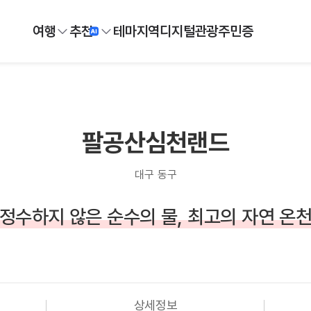
여행
추천
테마
지역
디지털
관광주민증
팔공산심천랜드
대구 동구
정수하지 않은 순수의 물, 최고의 자연 온
상세정보