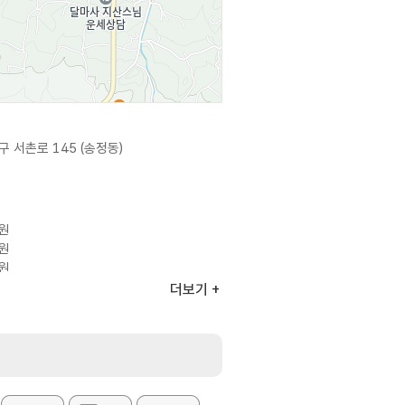
 서촌로 145 (송정동)
0원
0원
0원
더보기