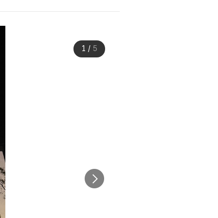
1
/
5