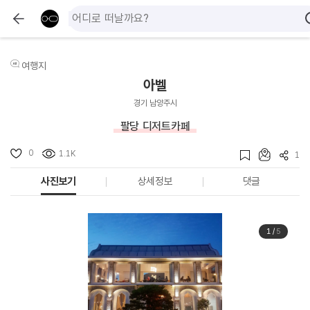
여행지
아벨
경기 남양주시
팔당 디저트카페
0
1.1K
1
사진보기
상세정보
댓글
1
/
5