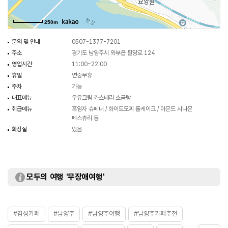
250m
문의 및 안내
0507-1377-7201
주소
경기도 남양주시 와부읍 팔당로 124
영업시간
11:00~22:00
휴일
연중무휴
주차
가능
대표메뉴
우유크림 카스테라 소금빵
취급메뉴
흑임자 슈페너 / 화이트모찌 롤케이크 / 아몬드 시나몬
페스츄리 등
화장실
있음
모두의 여행 '무장애여행'
#감성카페
#남양주
#남양주여행
#남양주카페추천