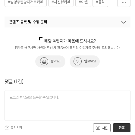
#남양주팔당디저트카페
#사진뷰카페
#아벨
#음식
#카페
콘텐츠 등록 및 수정 문의
국내디지털마케팅팀
033-813-3500
해당 여행지가 마음에 드시나요?
평가를 해주시면 개인화 추천 시 활용하여 최적의 여행지를 추천해 드리겠습니다.
좋아요!
별로예요
댓글
(
1
건)
유의사항
등록
사진