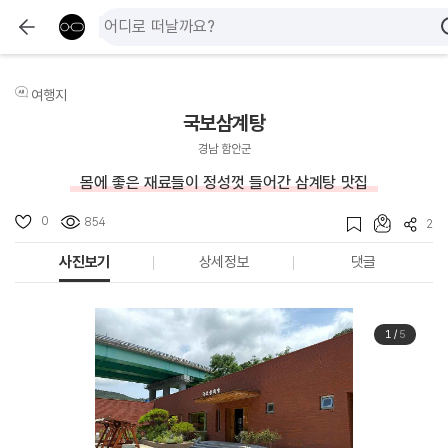
여행지
국보삼계탕
경남 함안군
몸에 좋은 재료들이 정성껏 들어간 삼계탕 맛집
0
854
2
사진보기
상세정보
댓글
1
/
5