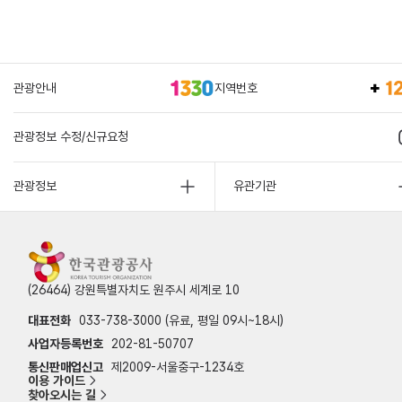
관광안내
지역번호
관광정보 수정/신규요청
관광정보
유관기관
(26464) 강원특별자치도 원주시 세계로 10
대표전화
033-738-3000 (유료, 평일 09시~18시)
사업자등록번호
202-81-50707
통신판매업신고
제2009-서울중구-1234호
이용 가이드
찾아오시는 길