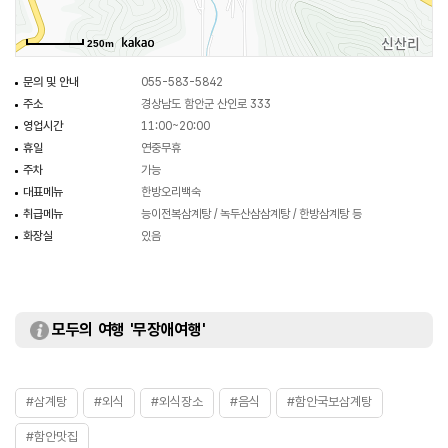
250m
문의 및 안내
055-583-5842
주소
경상남도 함안군 산인로 333
영업시간
11:00~20:00
휴일
연중무휴
주차
가능
대표메뉴
한방오리백숙
취급메뉴
능이전복삼계탕 / 녹두산삼삼계탕 / 한방삼계탕 등
화장실
있음
모두의 여행 '무장애여행'
#삼계탕
#외식
#외식장소
#음식
#함안국보삼계탕
#함안맛집