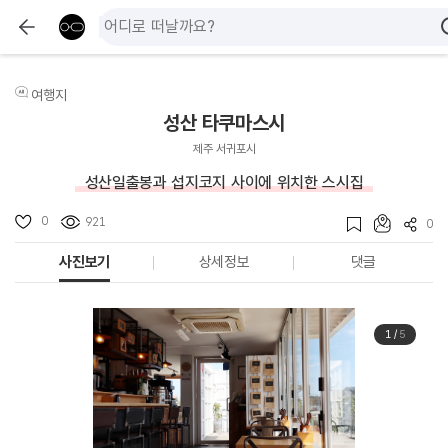
여행지
성산 타쿠마스시
제주 서귀포시
성산일출봉과 섭지코지 사이에 위치한 스시집
0
921
0
사진보기
상세정보
댓글
1
/
5