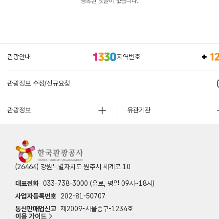
등록된 댓글이 없습니다.
관광안내
지역번호
관광정보 수정/신규요청
관광정보
유관기관
(26464) 강원특별자치도 원주시 세계로 10
대표전화
033-738-3000 (유료, 평일 09시~18시)
사업자등록번호
202-81-50707
통신판매업신고
제2009-서울중구-1234호
이용 가이드