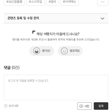
#성산일출봉
#스시맛집
#음식
#이색메뉴
#일식
#제주맛집
콘텐츠 등록 및 수정 문의
국내디지털마케팅팀
033-813-3500
해당 여행지가 마음에 드시나요?
평가를 해주시면 개인화 추천 시 활용하여 최적의 여행지를 추천해 드리겠습니다.
좋아요!
별로예요
댓글
(
0
건)
유의사항
등록
사진