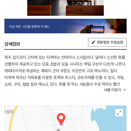
직접 찍은 사진을 등록해 주세요.
관광정보 수정요청
상세정보
제주 섭지코지 근처에 있는 타쿠마는 컨테이너 스시집이다. 날마다 신선한 회를
선별하여 제공하고 있는 모둠 초밥과 모둠 사시미는 매일 구성이 다르게 나온다.
에피타이저로 제공되는 흑돼지 곤약 무침도 이곳만의 고유 메뉴이다. 일식
이외에 제주산 식재료를 이용한 포케와 파스타, 슈토아에를 맛볼 수 있고, 우동,
소바, 구이, 덮밥 등의 메뉴도 있다. 회를 못 먹는 사람들이 주로 택하는 빨간
내용
더보기
우동의 경우, 생선 뼈를 우린 진한 육수에 꽃게, 전복, 딱새우 등 해산물이
푸짐하게 들어가 별미이다. 성산일출봉과 섭지코지 사이에 위치해 있어 가족과
함께 또는 연인, 친구와 함께 제주 여행 시 방문하기 좋은 음식점이다.