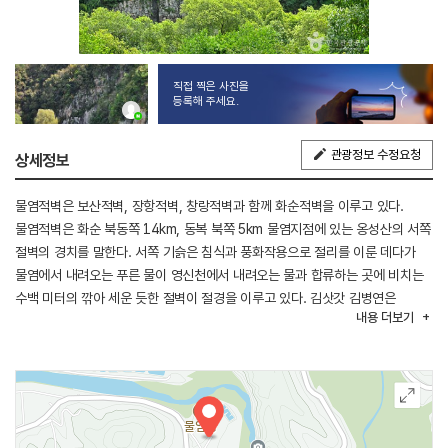
직접 찍은 사진을
등록해 주세요.
관광정보 수정요청
상세정보
물염적벽은 보산적벽, 장항적벽, 창랑적벽과 함께 화순적벽을 이루고 있다.
물염적벽은 화순 북동쪽 14km, 동복 북쪽 5km 물염지점에 있는 옹성산의 서쪽
절벽의 경치를 말한다. 서쪽 기슭은 침식과 풍화작용으로 절리를 이룬 데다가
물염에서 내려오는 푸른 물이 영신천에서 내려오는 물과 합류하는 곳에 비치는
수백 미터의 깎아 세운 듯한 절벽이 절경을 이루고 있다. 김삿갓 김병연은
내용
더보기
물염정을 자주 찾아 물염적벽을 바라보며 시를 읊었다고 전한다. 물염적벽이
바라다보이는 언덕에 [세상 어느 것에도 물들지 않겠다]는 뜻을 담은 물염정이
있고 물염정 옆으로 그를 기려 만든 김삿갓 동상과 그가 쓴 시들이 비석으로
남아있다. 물염적벽과 창랑적벽은 상시 탐방이 가능하지만, 상수원 보호 지역에
있는 노루목적벽과 보산적벽은 별도의 투어 프로그램을 통해서 관람할 수 있다.
별도의 비용을 내고 예약이 없는 적벽 셔틀버스와 사전 예약이 필요한 적벽 버스