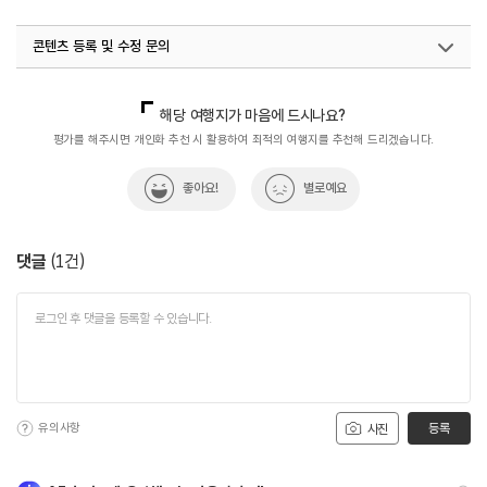
#자연좋은곳
#자연풍경
#자연환경
콘텐츠 등록 및 수정 문의
#전남광주통합특별시_여행
#전남광주통합특별시_여행지추천
#화순명승
#화순명승지
#화순비경
#화순여행
국내디지털마케팅팀
033-813-3500
해당 여행지가 마음에 드시나요?
#화순여행추천
#화순적벽
#화순적벽투어
평가를 해주시면 개인화 추천 시 활용하여 최적의 여행지를 추천해 드리겠습니다.
#화순절경
좋아요!
별로예요
댓글
(
1
건)
유의사항
등록
사진