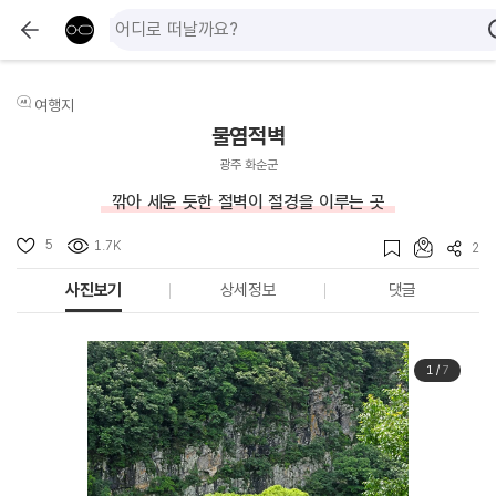
여행지
물염적벽
광주 화순군
깎아 세운 듯한 절벽이 절경을 이루는 곳
5
1.7K
2
사진보기
상세정보
댓글
1
/
7