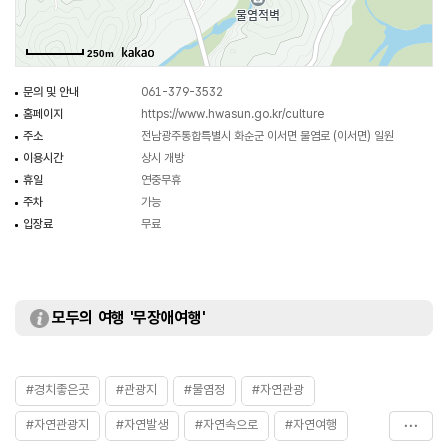
투어 두 가지를 상황에 맞게 선택할 수 있으며 문화해설사의 해설을 들을 수
있어 실속과 의미가 있는 관광이 가능하다.
250m
문의 및 안내
061-379-3532
홈페이지
https://www.hwasun.go.kr/culture
주소
전남광주통합특별시 화순군 이서면 물염로 (이서면) 일원
이용시간
상시 개방
휴일
연중무휴
주차
가능
입장료
무료
모두의 여행 '무장애여행'
#경치좋은곳
#관광지
#물염정
#자연관광
#자연관광지
#자연발생
#자연속으로
#자연여행