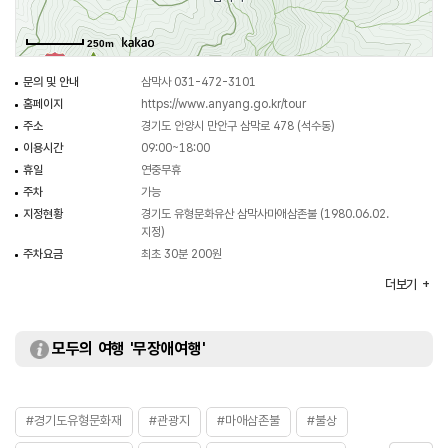
늘어지면서 형성하는 주름 모양은 본존불과 유사하다. 본존불은 일광과
월광보살의 가운데 앉아 보주를 들고 있으므로 조선후기에 유행한 치성광여래일
250m
가능성도 있다. 불상의 하단에는 명문이 새겨져 있어 1763년(영조 39)이라는
정확한 조성 연대를 알 수 있다. 전체적으로 둥글고 부드러운 상호에 두꺼운
문의 및 안내
삼막사 031-472-3101
법의에 양감이 감소된 신체 등 18세기 후반 마애불의 특징을 알 수 있게 하는
홈페이지
https://www.anyang.go.kr/tour
중요한 작품이다. 또한 치성광여래마애불의 귀중한 예로서 조선 후기 미술사
주소
경기도 안양시 만안구 삼막로 478 (석수동)
연구를 위한 중요한 자료이다.
이용시간
09:00~18:00
휴일
연중무휴
(출처 : 국가유산청)
주차
가능
지정현황
경기도 유형문화유산 삼막사마애삼존불 (1980.06.02.
지정)
주차요금
최초 30분 200원
입장료
무료
더보기
모두의 여행 '무장애여행'
#경기도유형문화재
#관광지
#마애삼존불
#불상