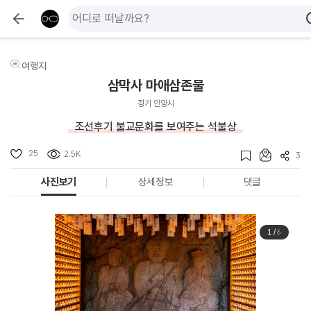
여행지
삼막사 마애삼존불
경기 안양시
조선후기 불교문화를 보여주는 석불상
25
2.5K
3
사진보기
상세정보
댓글
1
/
6