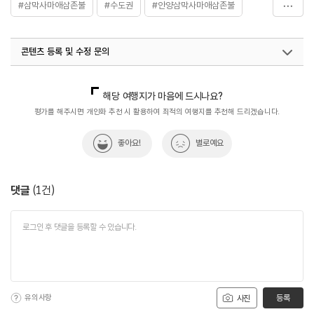
#삼막사마애삼존불
#수도권
#안양삼막사마애삼존불
#안양석불상
#역사
#역사공부
#역사를품은곳
콘텐츠 등록 및 수정 문의
#역사속
#역사속으로
#역사여행
#역사유적
#역사유적지
#역사유적지
#역사이야기
#역사탐험
국내디지털마케팅팀
033-813-3500
해당 여행지가 마음에 드시나요?
#연중무휴
평가를 해주시면 개인화 추천 시 활용하여 최적의 여행지를 추천해 드리겠습니다.
좋아요!
별로예요
댓글
(
1
건)
유의사항
등록
사진