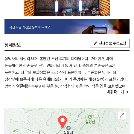
직접 찍은 사진을 등록해 주세요.
관광정보 수정요청
상세정보
삼막사의 칠성각 내에 봉안된 조선 후기의 마애불이다. 거대한 암벽에
돋을새김한 삼존불로 모두 연화대좌에 앉아 있다. 중앙의 본존불은 크게
표현하고, 좌우의 보살상들은 조금 작게 표현하였다. 본존불은 민머리의
정상부에 뾰족하게 작은 육계(肉髻)가, 머리 중앙에는 계주(髻珠)가 표현되었다.
방형의 얼굴에는 눈두덩이 부은 눈, 삼각형의 짧은 코와 작은 입을 표현했으며
내용
더보기
희미한 미소를 띠고 있는 부드러운 인상의 불상이다. 양 어깨에는 두꺼운 법의
(法衣)가 걸쳐지고 양팔을 거쳐 무릎까지 덮고 있다. 옷주름은 대체로
간결하면서 도식적으로 처리되었다.
배 앞에서 포갠 두 손에는 원형의 보주를 들고 있다. 좌우의 보살상은 머리에
해와 달이 표현된 관을 쓰고 두 손을 가슴에서 모아 합장을 하고 있다. 관의
표현으로 보아 일광보살과 월광보살로 추정된다. 법의를 입은 방식과 옷자락이