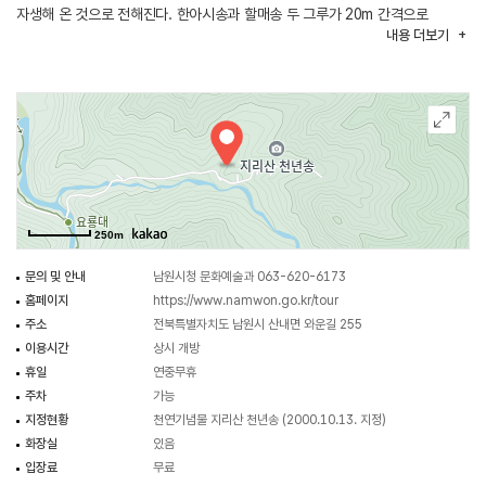
자생해 온 것으로 전해진다. 한아시송과 할매송 두 그루가 20m 간격으로
내용
더보기
자라며 이 중 더 크고 오래된 할매송을 주민들은 ‘천년송’이라 부른다.
마을에서는 매년 설에 천년송 앞에서 당산제를 지내며 안녕과 풍년을 기원해
왔다.
250m
문의 및 안내
남원시청 문화예술과 063-620-6173
홈페이지
https://www.namwon.go.kr/tour
주소
전북특별자치도 남원시 산내면 와운길 255
이용시간
상시 개방
휴일
연중무휴
주차
가능
지정현황
천연기념물 지리산 천년송 (2000.10.13. 지정)
화장실
있음
입장료
무료