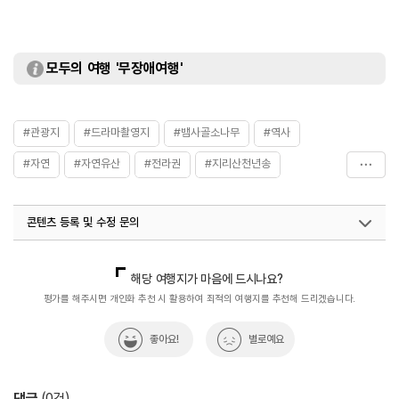
모두의 여행 '무장애여행'
#관광지
#드라마촬영지
#뱀사골소나무
#역사
#자연
#자연유산
#전라권
#지리산천년송
#지리산촬영지
#천연기념물
#천연기념물소나무
콘텐츠 등록 및 수정 문의
국내디지털마케팅팀
033-813-3500
해당 여행지가 마음에 드시나요?
평가를 해주시면 개인화 추천 시 활용하여 최적의 여행지를 추천해 드리겠습니다.
좋아요!
별로예요
댓글
(
0
건)