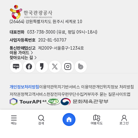
(26464) 강원특별자치도 원주시 세계로 10
대표전화
033-738-3000 (유료, 평일 09시~18시)
사업자등록번호
202-81-50707
통신판매업신고
제2009-서울중구-1234호
이용 가이드
찾아오시는 길
개인정보처리방침
이용약관
위치기반서비스 이용약관
개인위치정보 처리방침
저작권정책
고객서비스헌장
전자우편무단수집거부
자주 묻는 질문
사이트맵
© 한국관광공사
메뉴
검색
여행지도
로그인