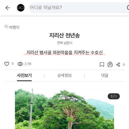
여행지
지리산 천년송
전북 남원시
지리산 뱀사골 와운마을을 지켜주는 수호신
5
3.9K
6
사진보기
상세정보
댓글
1
/
5