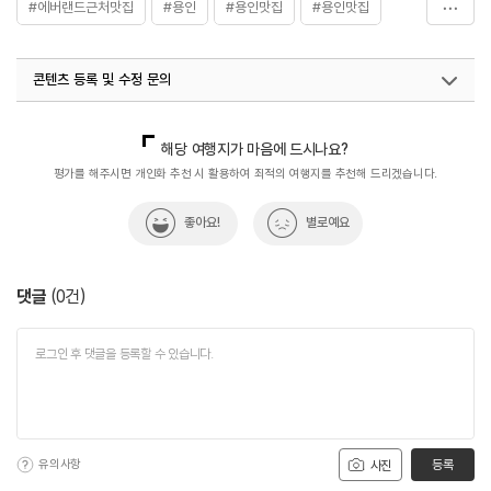
#에버랜드근처맛집
#용인
#용인맛집
#용인맛집
#용인주꾸미맛집
#음식
콘텐츠 등록 및 수정 문의
국내디지털마케팅팀
033-813-3500
해당 여행지가 마음에 드시나요?
평가를 해주시면 개인화 추천 시 활용하여 최적의 여행지를 추천해 드리겠습니다.
좋아요!
별로예요
댓글
(
0
건)
유의사항
등록
사진