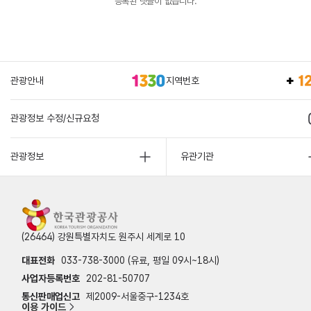
등록된 댓글이 없습니다.
관광안내
지역번호
관광정보 수정/신규요청
관광정보
유관기관
(26464) 강원특별자치도 원주시 세계로 10
대표전화
033-738-3000 (유료, 평일 09시~18시)
사업자등록번호
202-81-50707
통신판매업신고
제2009-서울중구-1234호
이용 가이드