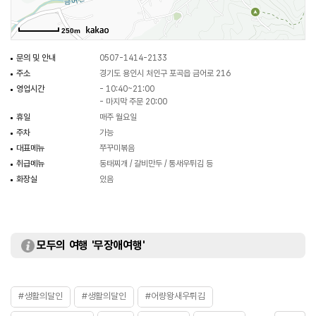
250m
문의 및 안내
0507-1414-2133
주소
경기도 용인시 처인구 포곡읍 금어로 216
영업시간
- 10:40~21:00
- 마지막 주문 20:00
휴일
매주 월요일
주차
가능
대표메뉴
쭈꾸미볶음
취급메뉴
동태찌개 / 갈비만두 / 통새우튀김 등
화장실
있음
모두의 여행 '무장애여행'
#생활의달인
#생활의달인
#어량왕새우튀김