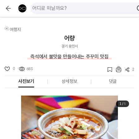
여행지
어량
경기 용인시
즉석에서 불맛을 만들어내는 주꾸미 맛집
0
683
2
사진보기
상세정보
댓글
1
/
5