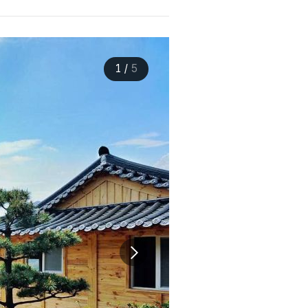
1
/
5