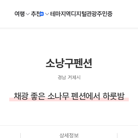
여행
추천
테마
지역
디지털
관광주민증
소낭구펜션
경남 거제시
채광 좋은 소나무 펜션에서 하룻밤
상세정보