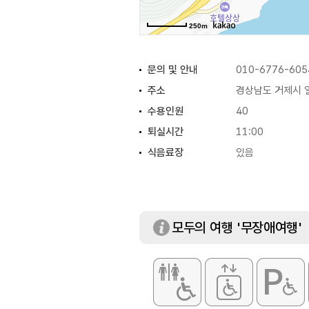
250m
문의 및 안내
010-6776-605
주소
경상남도 거제시 일
수용인원
40
퇴실시간
11:00
식음료장
있음
예약안내
전화(010-6776-
규모
19,800㎡
모두의 여행 '무장애여행'