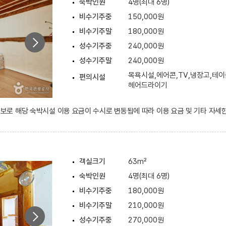
숙박인원
4명(최대 6명)
비수기주중
150,000원
비수기주말
180,000원
성수기주중
240,000원
성수기주말
240,000원
목욕시설,에어콘,TV,냉장고,테이
편의시설
헤어드라이기
 정보로 해당 숙박시설 이용 요금이 수시로 변동됨에 따라 이용 요금 및 기타 자세
객실크기
63m²
숙박인원
4명(최대 6명)
비수기주중
180,000원
비수기주말
210,000원
성수기주중
270,000원