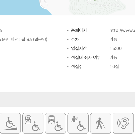
4
홈페이지
http://www
운면 마전1길 83 (일운면)
주차
가능
입실시간
15:00
객실내 취사 여부
가능
객실수
10실
6054)
객실유형
한실
부대시설
정원 / 산책로