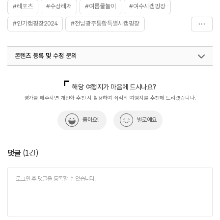
#레포츠
#수상레저
#여름물놀이
#여수시캠핑장
#인기캠핑장2024
#전남광주통합특별시캠핑장
#해수욕장
콘텐츠 등록 및 수정 문의
국내디지털마케팅팀
033-813-3500
해당 여행지가 마음에 드시나요?
평가를 해주시면 개인화 추천 시 활용하여 최적의 여행지를 추천해 드리겠습니다.
좋아요!
별로예요
댓글
(
1
건)