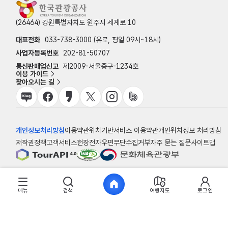
(26464) 강원특별자치도 원주시 세계로 10
대표전화
033-738-3000 (유료, 평일 09시~18시)
사업자등록번호
202-81-50707
통신판매업신고
제2009-서울중구-1234호
이용 가이드
찾아오시는 길
개인정보처리방침
이용약관
위치기반서비스 이용약관
개인위치정보 처리방침
저작권정책
고객서비스헌장
전자우편무단수집거부
자주 묻는 질문
사이트맵
© 한국관광공사
메뉴
검색
여행지도
로그인