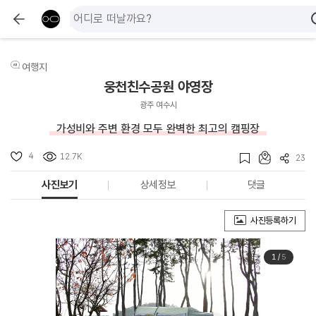
여행지
웅천친수공원 야영장
광주 여수시
가성비와 주변 환경 모두 완벽한 최고의 캠핑장
4
12.7K
23
사진보기
상세정보
댓글
사진등록하기
1
/
5