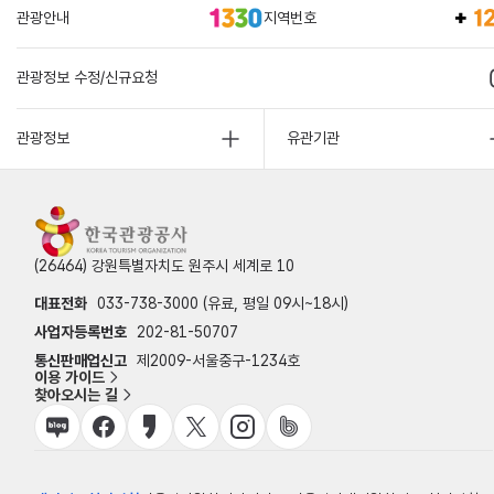
관광안내
지역번호
관광정보 수정/신규요청
관광정보
유관기관
(26464) 강원특별자치도 원주시 세계로 10
대표전화
033-738-3000 (유료, 평일 09시~18시)
사업자등록번호
202-81-50707
통신판매업신고
제2009-서울중구-1234호
이용 가이드
찾아오시는 길