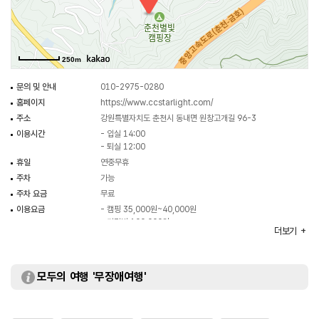
250m
문의 및 안내
010-2975-0280
홈페이지
https://www.ccstarlight.com/
주소
강원특별자치도 춘천시 동내면 원창고개길 96-3
이용시간
- 입실 14:00
- 퇴실 12:00
휴일
연중무휴
주차
가능
주차 요금
무료
이용요금
- 캠핑 35,000원~40,000원
- 카라반 100,000원
더보기
※ 자세한 사항은 홈페이지 참조 및 전화 문의 요망
주요시설
데크 / 개수대 / 샤워실 등
화장실
있음
모두의 여행 '무장애여행'