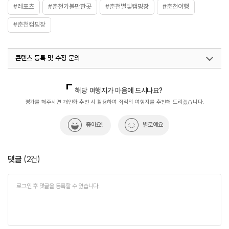
#레포츠
#춘천가볼만한곳
#춘천별빛캠핑장
#춘천여행
#춘천캠핑장
콘텐츠 등록 및 수정 문의
국내디지털마케팅팀
033-813-3500
해당 여행지가 마음에 드시나요?
평가를 해주시면 개인화 추천 시 활용하여 최적의 여행지를 추천해 드리겠습니다.
좋아요!
별로예요
댓글
(
2
건)