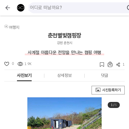
여행지
춘천별빛캠핑장
강원 춘천시
사계절 아름다운 전망을 만나는 캠핑 여행
0
1.9K
1
사진보기
상세정보
댓글
사진등록하기
1
/
5