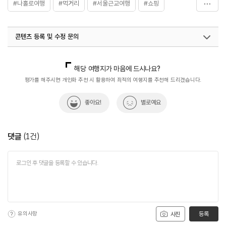
#나홀로여행
#먹거리
#서울근교여행
#쇼핑
#시장맛집
#아이와함께
#연인과함께
#전통시장
콘텐츠 등록 및 수정 문의
#전통시장투어
#춘천여행
#친구와함께
국내디지털마케팅팀
033-813-3500
해당 여행지가 마음에 드시나요?
평가를 해주시면 개인화 추천 시 활용하여 최적의 여행지를 추천해 드리겠습니다.
좋아요!
별로예요
댓글
(
1
건)
유의사항
등록
사진