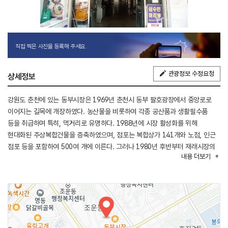
직접 찍은 사진을 등록해 주세요.
관광정보 수정요청
상세정보
강원도 춘천에 있는 동부시장은 1969년 춘천시 동부 팔호광장에서 중앙로로
이어지는 길목에 개장하였다. 농산물을 비롯하여 각종 공산품과 생활필수품
등을 취급하며 특히, 먹거리로 유명하다. 1988년에 시장 활성화를 위해
현대화된 주상복합건물을 증축하였으며, 점포는 복합상가 141개와 노점, 인근
점포 등을 포함하여 500여 개에 이른다. 그러나 1980년 후반부터 재래시장의
내용
더보기
침체로 현재는 전체 상가의 70~80% 정도만 운영 중이다. 하지만, 오랜 세월
동부시장을 지킨 노포들과 지하상가 튀김집과 떡집, 전집 등의 맛집 등이
즐비하여 세월의 흔적을 찾는 발걸음도 꾸준하다. 막걸리를 부르는 온갖 종류의
전 종류와 가래떡, 시루떡, 송편 같은 옛날 떡에, 고소한 기름에 갓 튀겨져 나온
튀김들을 그냥 지나치기엔 30년의 세월은 너무 강렬하다. 최근
시장사업조합에서 시장의 활성화를 위해 쇼핑환경을 개선하고자 하는 움직임이