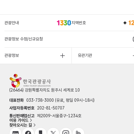
관광안내
지역번호
관광정보 수정/신규요청
관광정보
유관기관
(26464) 강원특별자치도 원주시 세계로 10
대표전화
033-738-3000 (유료, 평일 09시~18시)
사업자등록번호
202-81-50707
통신판매업신고
제2009-서울중구-1234호
이용 가이드
찾아오시는 길