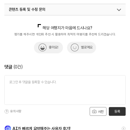
#아이와함께
#연인과함께
#오일장
#전통시장
콘텐츠 등록 및 수정 문의
#전통시장투어
#진해전통시장
#체험학습
#친구와함께
#힐링
국내디지털마케팅팀
033-813-3500
해당 여행지가 마음에 드시나요?
평가를 해주시면 개인화 추천 시 활용하여 최적의 여행지를 추천해 드리겠습니다.
좋아요!
별로예요
댓글
(
0
건)
유의사항
등록
사진
AI가 빠르게 요약해주는 사용자 후기!