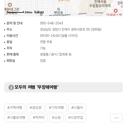
250m
문의 및 안내
055-548-2043
주소
경상남도 창원시 진해구 경화시장로 35 (경화동)
이용시간
09:00~18:00 (일몰 시까지)
휴일
연중 무휴
주차
가능
판매 품목
생필품 / 음식 / 잡화류 등
화장실
있음
모두의 여행 '무장애여행'
#가족여행
#경상권
#기차여행
#나들이
#나홀로여행
#먹거리
#쇼핑
#시장맛집