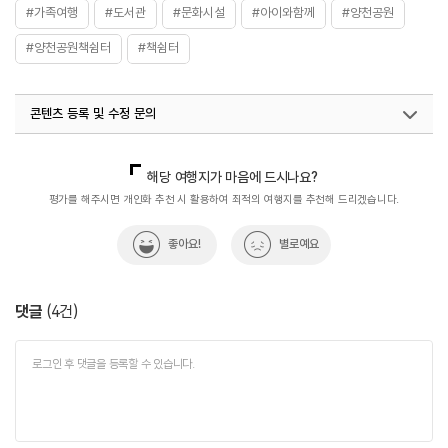
#가족여행
#도서관
#문화시설
#아이와함께
#양천공원
#양천공원책쉼터
#책쉼터
콘텐츠 등록 및 수정 문의
국내디지털마케팅팀
033-813-3500
해당 여행지가 마음에 드시나요?
평가를 해주시면 개인화 추천 시 활용하여 최적의 여행지를 추천해 드리겠습니다.
좋아요!
별로예요
댓글
(
4
건)