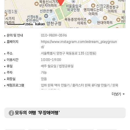
250m
문의 및 안내
010-9809-0596
홈페이지
https://www.instagram.com/edream_playgroun
d/
주소
서울특별시 양천구 목동동로 135 (신정동)
이용시간
10:00~19:00
휴일
매주 월요일 / 법정공휴일
주차
가능
화장실
있음
체험프로그램
압화 원목 액자 만들기 / 플라스터 원목 꽃다발 만들기 / 원목
독서대 만들기
더보기
※ 매달 프로그램이 상이하므로 자세한 사항은 홈페이지 참조
모두의 여행 '무장애여행'