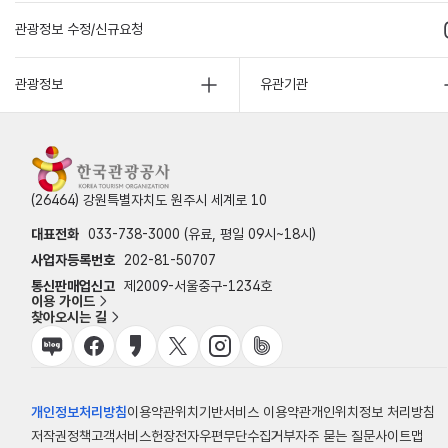
관광정보 수정/신규요청
관광정보
유관기관
(26464) 강원특별자치도 원주시 세계로 10
대표전화
033-738-3000 (유료, 평일 09시~18시)
사업자등록번호
202-81-50707
통신판매업신고
제2009-서울중구-1234호
이용 가이드
찾아오시는 길
개인정보처리방침
이용약관
위치기반서비스 이용약관
개인위치정보 처리방침
저작권정책
고객서비스헌장
전자우편무단수집거부
자주 묻는 질문
사이트맵