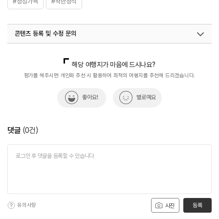
#정성가득
#착한정식
콘텐츠 등록 및 수정 문의
국내디지털마케팅팀
033-813-3500
해당 여행지가 마음에 드시나요?
평가를 해주시면 개인화 추천 시 활용하여 최적의 여행지를 추천해 드리겠습니다.
좋아요!
별로예요
댓글
(
0
건)
유의사항
등록
사진