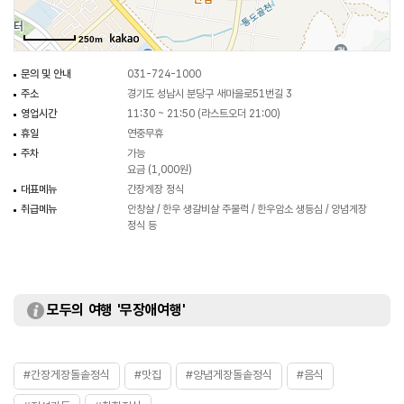
250m
문의 및 안내
031-724-1000
주소
경기도 성남시 분당구 새마을로51번길 3
영업시간
11:30 ~ 21:50 (라스트오더 21:00)
휴일
연중무휴
주차
가능
요금 (1,000원)
대표메뉴
간장게장 정식
취급메뉴
안창살 / 한우 생갈비살 주물럭 / 한우암소 생등심 / 양념게장
정식 등
모두의 여행 '무장애여행'
#간장게장돌솥정식
#맛집
#양념게장돌솥정식
#음식