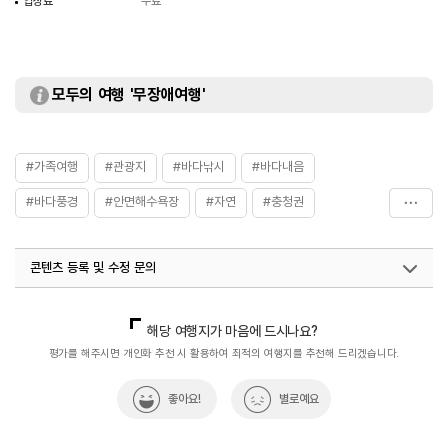
입장료
무료
모두의 여행 '무장애여행'
#가족여행
#관광지
#바다낚시
#바다내음
#바다풍경
#안면해수욕장
#자연
#충청권
#친구와함께
#해변산책
#휴식하기좋은곳
콘텐츠 등록 및 수정 문의
국내디지털마케팅팀
033-813-3500
해당 여행지가 마음에 드시나요?
평가를 해주시면 개인화 추천 시 활용하여 최적의 여행지를 추천해 드리겠습니다.
좋아요!
별로예요