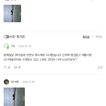
사진 후기만
최신순
추천순
기*
2024. 8. 19.
광복절날 2박3일로 안면도 해수욕장 다녀왔습니다 근처에 펜션잡고 애들이랑
신나게놀앗어요 수영장도 있고 스파도 있어서 너무 신났어요%^^
0
0
신고
S**희
2022. 8. 30.