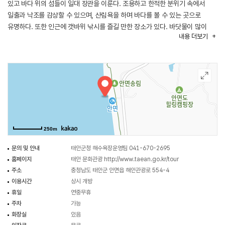
있고 바다 위의 섬들이 일대 장관을 이룬다. 조용하고 한적한 분위기 속에서
일출과 낙조를 감상할 수 있으며, 산림욕을 하며 바다를 볼 수 있는 곳으로
유명하다. 또한 인근에 갯바위 낚시를 즐길 만한 장소가 있다. 바닷물이 많이
내용
더보기
빠지는 사리 때가 되면 해변에서 잡을 거리가 풍성해진다. 인근에
안면카트체험장, 안면암, 두여전망대, 삼봉자동차야영장 등 함께 방문할 수 있는
다양한 관광지가 있어 태안 여행지로도 적합하다.
250m
문의 및 안내
태안군청 해수욕장운영팀 041-670-2695
홈페이지
태안 문화관광
http://www.taean.go.kr/tour
주소
충청남도 태안군 안면읍 해안관광로 554-4
이용시간
상시 개방
휴일
연중무휴
주차
가능
화장실
있음