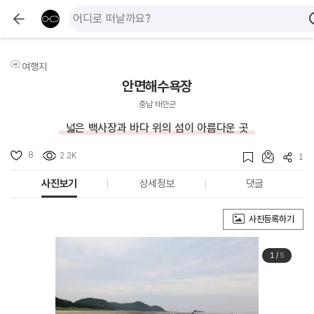
여행지
안면해수욕장
충남 태안군
넓은 백사장과 바다 위의 섬이 아름다운 곳
8
2.2K
1
사진보기
상세정보
댓글
사진등록하기
1
/
5