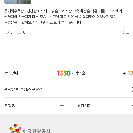
꽃지해수욕장.. 잔잔한 파도와 드넑은 모래사장 그속에 숨은 작은 게들과 조개캐기.
썰물때와 밀물때가 다른 모습.. 입구엔 작고 맑은 물을 담아두어 인생사진 찍기
딱좋은곳이 있어요.션한 바람쐬고 오기 좋은 곳입니다.
0
0
신고
관광안내
지역번호
관광정보 수정/신규요청
관광정보
유관기관