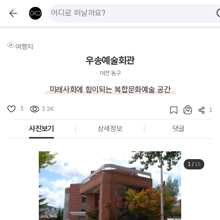
여행지
우송예술회관
대전 동구
미래사회에 힘이되는 복합문화예술 공간
3
3.2K
1
사진보기
상세정보
댓글
1
/
15