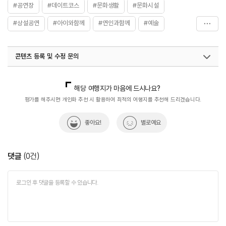
#공연장
#데이트코스
#문화생활
#문화시설
#상설공연
#아이와함께
#연인과함께
#예술
#우송예술회관
#음악회
#체험학습
#친구와함께
콘텐츠 등록 및 수정 문의
국내디지털마케팅팀
033-813-3500
열린관광콘텐츠팀(열린관광-모두의여행)
033-738-3425
해당 여행지가 마음에 드시나요?
평가를 해주시면 개인화 추천 시 활용하여 최적의 여행지를 추천해 드리겠습니다.
좋아요!
별로예요
댓글
(
0
건)