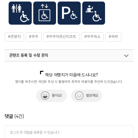
#관광지
#무주
#무주덕유산리조트
#무주숙소
#숙박
콘텐츠 등록 및 수정 문의
국내디지털마케팅팀
033-813-3500
열린관광콘텐츠팀(열린관광-모두의여행)
033-738-3425
해당 여행지가 마음에 드시나요?
평가를 해주시면 개인화 추천 시 활용하여 최적의 여행지를 추천해 드리겠습니다.
좋아요!
별로예요
댓글
(
4
건)