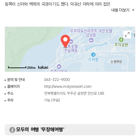
동쪽이 신라와 백제의 국경이기도 했다. 덕유산 자락에 자리 잡은
내용
더보기
무주덕유산리조트는 2백12만 3천여 평의 규모를 자랑한다. 온 가족을 위한
사계절 종합 휴양지로 산악지형에 어울리는 오스트리아풍의 특급호텔 티롤을
비롯해 가족호텔, 국민호텔을 구비하고 있어 내방객들에게 안락한 숙박시설을
제공하며 맑은 공기 속에서 다양한 레저스포츠를 즐길 수 있다.
250m
문의 및 안내
063-322-9000
홈페이지
http://www.mdysresort.com
주소
전북특별자치도 무주군 설천면 만선로 185
주차
가능 (무료)
모두의 여행 '무장애여행'