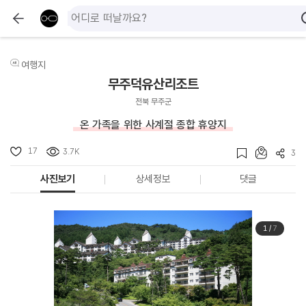
여행지
무주덕유산리조트
전북 무주군
온 가족을 위한 사계절 종합 휴양지
17
3.7K
3
사진보기
상세정보
댓글
1
/
7