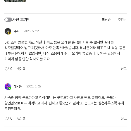
사진 후기만
최신순
추천순
주*
2025. 5. 22.
5월 초에 방문했어요. 외관과 복도 등은 오래된 흔적을 지울 수 없지만 실내는
리모델링되어 넓고 깨끗해서 아주 만족스러웠습니다. 비시즌이라 리조트 내 식당 등은
대부분 운영하지 않았지만, 대신 조용하게 쉬다 오기에 좋았습니다. 인근 맛집에서
기억에 남을 만한 식사도 했고요.
0
0
신고
해*쏭
2025. 1. 29.
가족과 함께 곤도라타고 정상에서 눈 구경도하고 사진도 찍도 좋았어요. 곤도라
할인권으로 미리예약하고 가서 편하고 좋았던거 같아요. 곤도라는 설천하우스쪽 주차
추천드려요.
0
0
신고