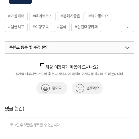
#가볼래터
#데이트코스
#분위기좋은
#뷰가좋아요
#엠클리프
#여행구독
#음식
#인천대형카페
#카페
콘텐츠 등록 및 수정 문의
국내디지털마케팅팀
033-813-3500
열린관광콘텐츠팀(열린관광-모두의여행)
033-738-3425
해당 여행지가 마음에 드시나요?
평가를 해주시면 개인화 추천 시 활용하여 최적의 여행지를 추천해 드리겠습니다.
좋아요!
별로예요
댓글
(
1
건)