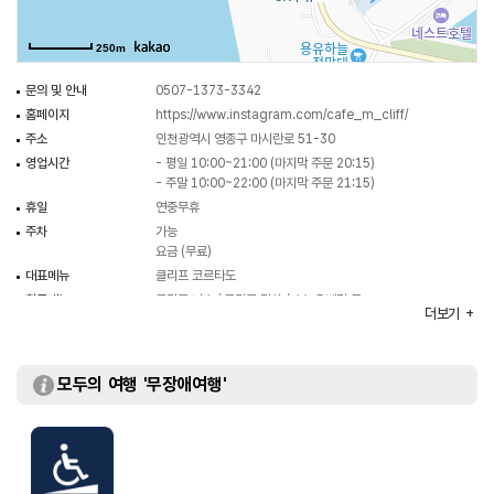
250m
문의 및 안내
0507-1373-3342
홈페이지
https://www.instagram.com/cafe_m_cliff/
주소
인천광역시 영종구 마시란로 51-30
영업시간
- 평일 10:00~21:00 (마지막 주문 20:15)
- 주말 10:00~22:00 (마지막 주문 21:15)
휴일
연중무휴
주차
가능
요금 (무료)
대표메뉴
클리프 코르타도
취급메뉴
클리프 너츠 / 클리프 말차 / 스노우베리 등
더보기
화장실
있음
모두의 여행 '무장애여행'