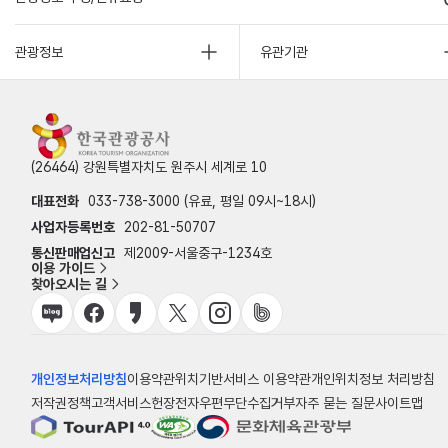
관광정보
유관기관
(26464) 강원특별자치도 원주시 세계로 10
대표전화
033-738-3000 (유료, 평일 09시~18시)
사업자등록번호
202-81-50707
통신판매업신고
제2009-서울중구-1234호
이용 가이드
찾아오시는 길
개인정보처리방침
이용약관
위치기반서비스 이용약관
개인위치정보 처리방침
저작권정책
고객서비스헌장
전자우편무단수집거부
자주 묻는 질문
사이트맵