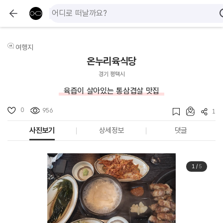
여행지
온누리육식당
경기 평택시
육즙이 살아있는 통삼겹살 맛집
0
956
1
사진보기
상세정보
댓글
1
/
5