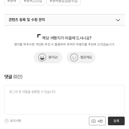
#평택
#평택고깃집
#평택통삼겹살맛집
콘텐츠 등록 및 수정 문의
국내디지털마케팅팀
033-813-3500
해당 여행지가 마음에 드시나요?
평가를 해주시면 개인화 추천 시 활용하여 최적의 여행지를 추천해 드리겠습니다.
좋아요!
별로예요
댓글
(
0
건)
유의사항
등록
사진