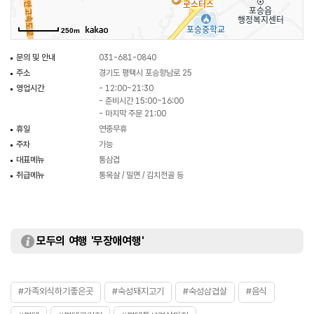
250m
문의 및 안내
031-681-0840
주소
경기도 평택시 포승향남로 25
영업시간
- 12:00~21:30
- 준비시간 15:00~16:00
- 마지막 주문 21:00
휴일
연중무휴
주차
가능
대표메뉴
통삼겹
취급메뉴
통목살 / 밀면 / 김치전골 등
모두의 여행 '무장애여행'
#가족외식하기좋은곳
#숙성돼지고기
#숙성삼겹살
#음식