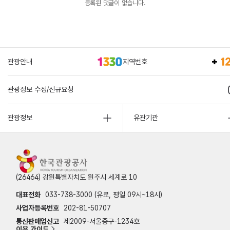
등록된 댓글이 없습니다.
관광안내
지역번호
관광정보 수정/신규요청
관광정보
유관기관
(26464) 강원특별자치도 원주시 세계로 10
대표전화
033-738-3000 (유료, 평일 09시~18시)
사업자등록번호
202-81-50707
통신판매업신고
제2009-서울중구-1234호
이용 가이드