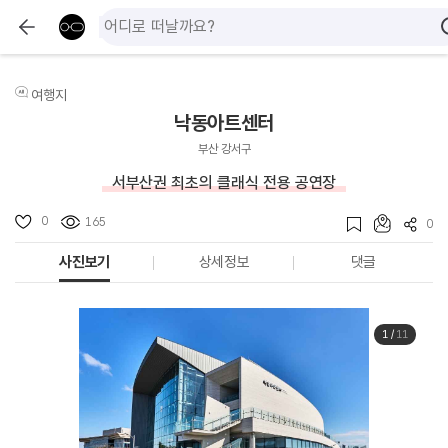
여행지
낙동아트센터
부산 강서구
서부산권 최초의 클래식 전용 공연장
0
165
0
사진보기
상세정보
댓글
1
/
11