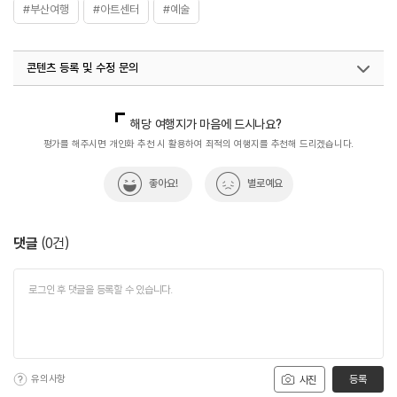
#부산여행
#아트센터
#예술
콘텐츠 등록 및 수정 문의
국내디지털마케팅팀
033-813-3500
해당 여행지가 마음에 드시나요?
평가를 해주시면 개인화 추천 시 활용하여 최적의 여행지를 추천해 드리겠습니다.
좋아요!
별로예요
댓글
(
0
건)
유의사항
등록
사진