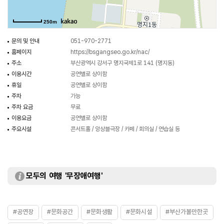
250m
문의 및 안내
051-970-2771
홈페이지
https://bsgangseo.go.kr/nac/
주소
부산광역시 강서구 명지국제1로 141 (명지동)
이용시간
공연별로 상이함
휴일
공연별로 상이함
주차
가능
주차 요금
무료
이용요금
공연별로 상이함
주요시설
콘서트홀 / 앙상블극장 / 카페 / 회의실 / 연습실 등
모두의 여행 '무장애여행'
#공연장
#문화공간
#문화생활
#문화시설
#부산가볼만한곳