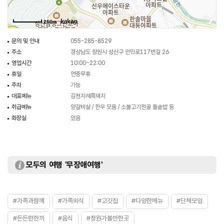
250m
문의 및 안내
055-285-8529
주소
경상남도 창원시 성산구 안민로117번길 26
영업시간
10:00~22:00
휴일
연중무휴
주차
가능
대표메뉴
김천지례흑돼지
취급메뉴
양갈비살 / 한우 모둠 / 소불고기전골 돌솥밥 등
화장실
있음
모두의 여행 '무장애여행'
#가족과함께
#가족외식
#고깃집
#다양한메뉴
#단체모임
#든든한한끼
#음식
#창원가볼만한곳