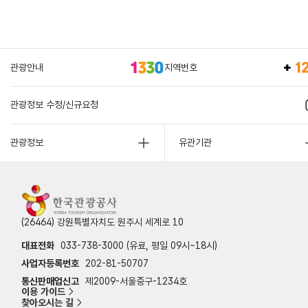
관광안내
지역번호
관광정보 수정/신규요청
관광정보
유관기관
(26464) 강원특별자치도 원주시 세계로 10
대표전화
033-738-3000 (유료, 평일 09시~18시)
사업자등록번호
202-81-50707
통신판매업신고
제2009-서울중구-1234호
이용 가이드
찾아오시는 길