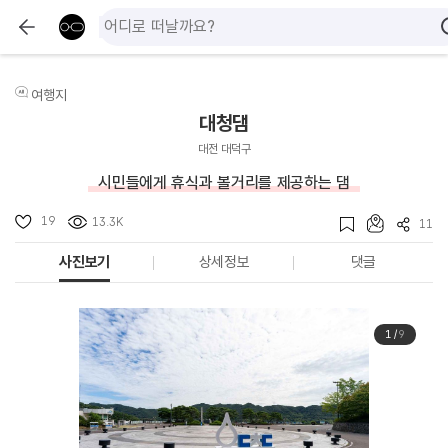
여행지
대청댐
대전 대덕구
시민들에게 휴식과 볼거리를 제공하는 댐
19
13.3K
11
사진보기
상세정보
댓글
1
/
9