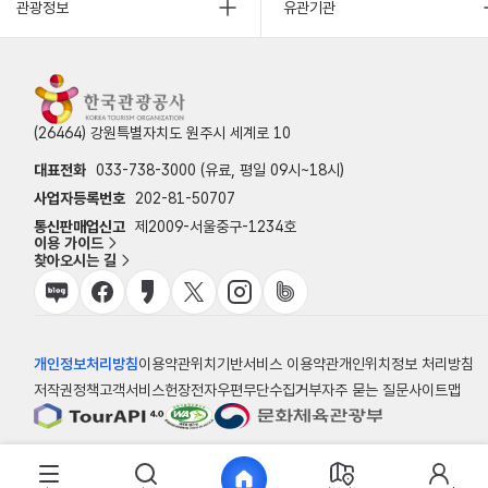
관광정보
유관기관
(26464) 강원특별자치도 원주시 세계로 10
대표전화
033-738-3000 (유료, 평일 09시~18시)
사업자등록번호
202-81-50707
통신판매업신고
제2009-서울중구-1234호
이용 가이드
찾아오시는 길
개인정보처리방침
이용약관
위치기반서비스 이용약관
개인위치정보 처리방침
저작권정책
고객서비스헌장
전자우편무단수집거부
자주 묻는 질문
사이트맵
© 한국관광공사