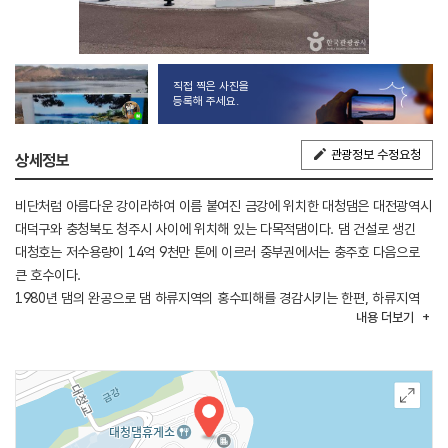
직접 찍은 사진을
등록해 주세요.
관광정보 수정요청
상세정보
비단처럼 아름다운 강이라하여 이름 붙여진 금강에 위치한 대청댐은 대전광역시
대덕구와 충청북도 청주시 사이에 위치해 있는 다목적댐이다. 댐 건설로 생긴
대청호는 저수용량이 14억 9천만 톤에 이르러 중부권에서는 충주호 다음으로
큰 호수이다.
1980년 댐의 완공으로 댐 하류지역의 홍수피해를 경감시키는 한편, 하류지역
내용
더보기
농경지에 농업용수를 공급하고, 대전광역시, 청주시, 전주시, 군산시 등 충청과
호남지역에 생활용수 및 공업용수를 공급하고 있다.
국내 최장의 다목적 인공호수인 대청댐은 산간 계곡과 어울려 빼어난 경관을
이루고 있다. 대청호의 끝없이 이어지는 잔잔한 물결과 호반 위에 섬처럼 떠
있는 산봉우리들이 이른 아침에는 하얀 물안개로 가려지고 낮에는 쪽빛 하늘과
흰 구름으로 장식된다. 호수 주변에는 20년 만에 개방된 청남대를 비롯해