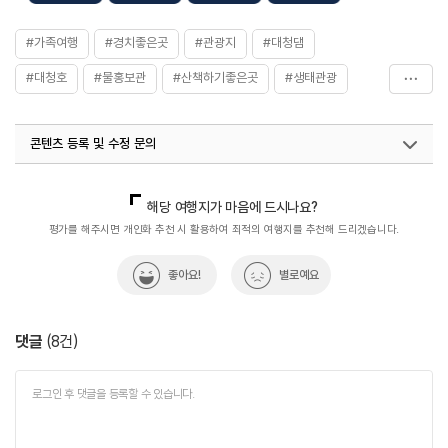
#가족여행
#경치좋은곳
#관광지
#대청댐
#대청호
#물홍보관
#산책하기좋은곳
#생태관광
#자연
#자연좋은곳
#충청권
콘텐츠 등록 및 수정 문의
국내디지털마케팅팀
033-813-3500
열린관광콘텐츠팀(열린관광-모두의여행)
033-738-3425
해당 여행지가 마음에 드시나요?
평가를 해주시면 개인화 추천 시 활용하여 최적의 여행지를 추천해 드리겠습니다.
좋아요!
별로예요
댓글
(
8
건)