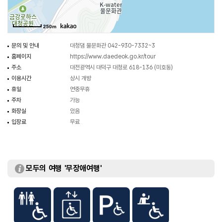
현암사, 문의향교 등 많은 문화유적이 잘 보존되어 있다.
물길을 따라 이어지다가 사이사이 울창한 숲을 지나는 호반도로는 드라이브
250m
코스로 알려져 있다. 대청호 드라이브 코스는 청주와 신탄진을 잇는 호수 북쪽
코스와 보은과 옥천으로 이어지는 남쪽 코스가 있다. 특히 북쪽의 청주시
문의 및 안내
대청댐 물문화관 042-930-7332~3
문의면과 현도면 오가리 사이의 경관이 빼어나다.
홈페이지
https://www.daedeok.go.kr/tour
주소
대전광역시 대덕구 대청로 618-136 (미호동)
이용시간
상시 개방
휴일
연중무휴
주차
가능
화장실
있음
입장료
무료
모두의 여행 '무장애여행'