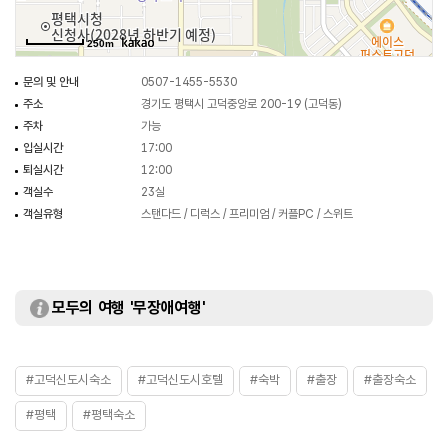
250m
문의 및 안내
0507-1455-5530
주소
경기도 평택시 고덕중앙로 200-19 (고덕동)
주차
가능
입실시간
17:00
퇴실시간
12:00
객실수
23실
객실유형
스탠다드 / 디럭스 / 프리미엄 / 커플PC / 스위트
모두의 여행 '무장애여행'
#고덕신도시숙소
#고덕신도시호텔
#숙박
#출장
#출장숙소
#평택
#평택숙소