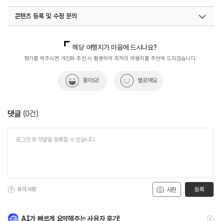
콘텐츠 등록 및 수정 문의
국내디지털마케팅팀
033-813-3500
해당 여행지가 마음에 드시나요?
평가를 해주시면 개인화 추천 시 활용하여 최적의 여행지를 추천해 드리겠습니다.
좋아요!
별로예요
댓글
(
0
건)
유의사항
등록
사진
AI가 빠르게 요약해주는 사용자 후기!