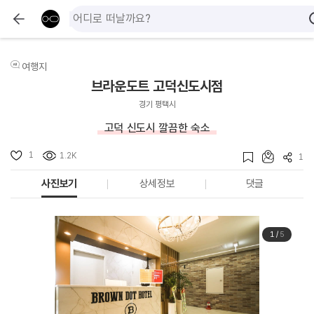
여행지
브라운도트 고덕신도시점
경기 평택시
고덕 신도시 깔끔한 숙소
1
1.2K
1
사진보기
상세정보
댓글
1
/
5