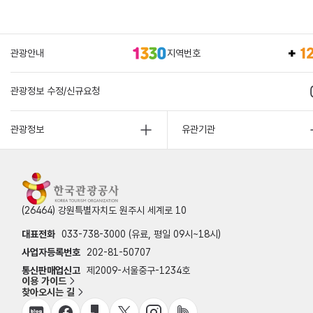
관광안내
지역번호
관광정보 수정/신규요청
관광정보
유관기관
(26464) 강원특별자치도 원주시 세계로 10
대표전화
033-738-3000 (유료, 평일 09시~18시)
사업자등록번호
202-81-50707
통신판매업신고
제2009-서울중구-1234호
이용 가이드
찾아오시는 길