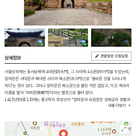
+ 5
관광정보 수정요청
상세정보
서울성곽에는 동서남북에 4대문(四大門), 그 사이에 4소문(四小門)을 두었는데,
창의문은 서대문과 북대문 사이의 북소문(北小門)으로 ‘올바른 것을 드러나게
하다’는 뜻이 있다. 그러나 창의문은 북소문으로 불린 적은 없었고, 이곳 계곡의
이름을 빌어 ‘자하문(紫霞門)’이라는 별칭으로 불려 왔다.
1413년(태종 13)에는 풍수학자 최양선이 “창의문과 숙정문은 경복궁의 양팔과
내용
더보기
같으므로 길이 내어 지맥을 상하게 해서는 안 된다”라고 건의한 것을 받아들여
두 문을 닫고 소나무를 심어 통행을 금지하였다고 한다. 그러나 1422년(세종 4)
에는 군인들의 출입통로로 이용할 수 있게 하였고, 1617년(광해군 9)에는 궁궐
보수 작업 때 석재의 운반을 위해 열어주도록 하였다는 『조선왕조실록』의
기록을 보면 당시에도 길 자체는 있었던 것 같다.