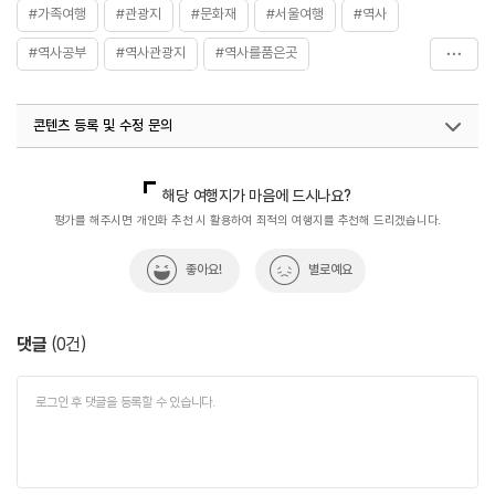
#가족여행
#관광지
#문화재
#서울여행
#역사
#역사공부
#역사관광지
#역사를품은곳
#역사문화재
#역사속
#역사속으로
#역사이야기
콘텐츠 등록 및 수정 문의
#역사탐방
#연중무휴
#인조반정
#창의문
국내디지털마케팅팀
033-813-3500
해당 여행지가 마음에 드시나요?
평가를 해주시면 개인화 추천 시 활용하여 최적의 여행지를 추천해 드리겠습니다.
좋아요!
별로예요
댓글
(
0
건)