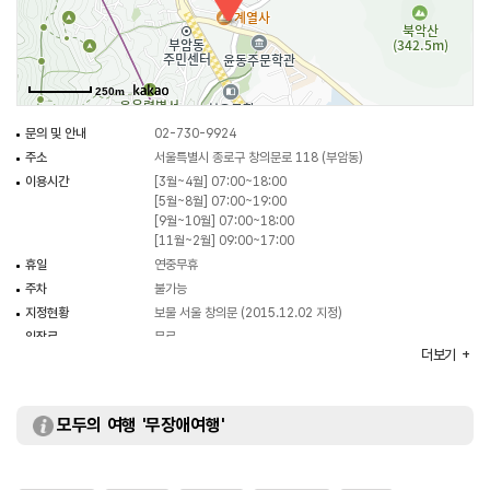
창의문이 서울성곽의 문루로서 제구실을 하게 되는 것은 1741년(영조 17)에
이곳을 수축할 때였다. 당시 훈련대장 구성임이 “창의문은 인조반정(1623년) 때
의군이 진입한 곳이니 성문을 개수하면서 문루를 건축함이 좋을 것”이라고
250m
건의한 것이 받아들여져 비로소 세워지게 된 것이다. 이러한 사실은 1956년
창의문 보수 공사 때 천장 부재에서 묵서로 된 기록으로 확인되었고, 지금
문의 및 안내
02-730-9924
창의문에는 인조반정 때 공신들의 이름을 새겨 놓은 현판이 걸려 있다.
주소
서울특별시 종로구 창의문로 118 (부암동)
창의문의 형태는 전형적인 성곽 문루의 모습으로, 서울의 4소문 중 유일하게 옛
이용시간
[3월~4월] 07:00~18:00
모습을 간직하고 있고, 무엇보다도 수백 년간 사람의 발길에 길들여진 박석이
[5월~8월] 07:00~19:00
윤기를 발하고 있다. 특히 빗물이 잘 흘러내리도록 문루 바깥쪽으로 설치된 한
[9월~10월] 07:00~18:00
[11월~2월] 09:00~17:00
쌍의 누혈(漏穴) 장식은 연잎 모양으로 맵시 있게 조각되어 이 성문의 건축
휴일
연중무휴
단장에 매력을 더해주고 있다. 그리고 성문의 무지개 모양 월단 맨 위에는 봉황
주차
불가능
한 쌍이 아름답게 새겨져 있는데, 속설에 의하면 닭 모양을 그린 것으로 창의문
지정현황
보물 서울 창의문 (2015.12.02 지정)
밖 지형이 지네처럼 생겼으므로 지네의 천적인 닭을 그려 넣은 것이라고 한다.
입장료
무료
더보기
모두의 여행 '무장애여행'