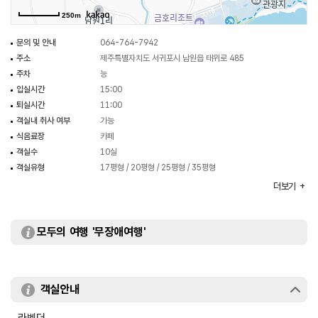
250m
문의 및 안내
064-764-7942
주소
제주특별자치도 서귀포시 남원읍 태위로 485
주차
능
입실시간
15:00
퇴실시간
11:00
객실내 취사 여부
가능
식음료장
카페
객실수
10실
객실유형
17평형 / 20평형 / 25평형 / 35평형
규모
2층
더보기
부대시설
편의점, 공동 세탁실, 공동 취사장
모두의 여행 '무장애여행'
객실안내
라벤더