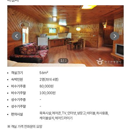
1
/
2
객실크기
56m²
숙박인원
2명(최대 4명)
비수기주중
80,000원
비수기주말
100,000원
성수기주중
-
성수기주말
-
목욕시설,에어콘,TV,인터넷,냉장고,테이블,취사용품,
편의시설
케이블설치,헤어드라이기
※ 객실 가격 전화문의 요망