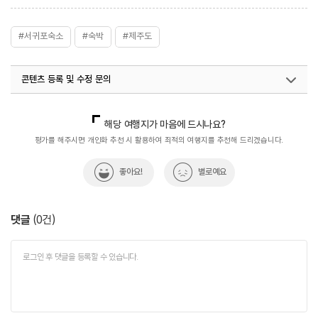
#서귀포숙소
#숙박
#제주도
콘텐츠 등록 및 수정 문의
국내디지털마케팅팀
033-813-3500
해당 여행지가 마음에 드시나요?
평가를 해주시면 개인화 추천 시 활용하여 최적의 여행지를 추천해 드리겠습니다.
좋아요!
별로예요
댓글
(
0
건)