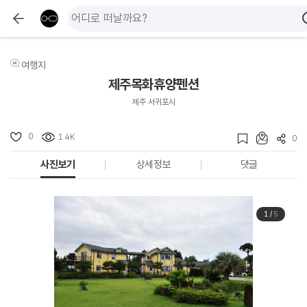
여행지
제주목화휴양펜션
제주 서귀포시
0
1.4K
0
사진보기
상세정보
댓글
1
/
5