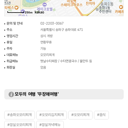
250m
문의 및 안내
02-2203-0067
주소
서울특별시 송파구 송파대로 471
영업시간
상시 개방
휴일
연중무휴
주차
가능
대표메뉴
오모리찌개
취급메뉴
옛날수타짜장 / 수타면콩국수 / 물만두 등
화장실
있음
모두의 여행 '무장애여행'
#송파오모리찌개
#오모리김치찌개
#오모리찌개
#음식
#잠실오모리찌개
#잠실저녁메뉴