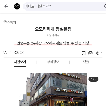
여행지
오모리찌개 잠실본점
서울 송파구
연중무휴 24시간 오모리찌개를 맛볼 수 있는 식당
0
2K
3
사진보기
상세정보
댓글
1
/
5