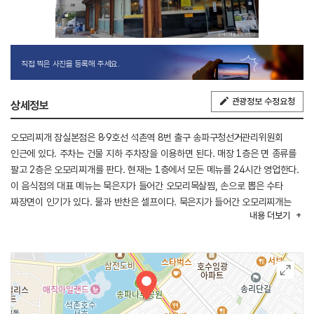
직접 찍은 사진을 등록해 주세요.
관광정보 수정요청
상세정보
오모리찌개 잠실본점은 8·9호선 석촌역 8번 출구 송파구청선거관리위원회
인근에 있다. 주차는 건물 지하 주차장을 이용하면 된다. 매장 1층은 면 종류를
팔고 2층은 오모리찌개를 판다. 현재는 1층에서 모든 메뉴를 24시간 영업한다.
이 음식점의 대표 메뉴는 묵은지가 들어간 오모리목살찜, 손으로 뽑은 수타
짜장면이 인기가 있다. 물과 반찬은 셀프이다. 묵은지가 들어간 오모리찌개는
내용
더보기
1인 경우 공깃밥, 2인부터 즉석조리 밥을 제공한다. 그 밖에 칼국수, 오모리
손만두, 오모리 고등어찜 등이 있다. 모든 메뉴는 포장이 된다. 근방에
송파나루공원, 석촌호수, 유명테마공원이 있어 연계 관광을 할 수 있다.