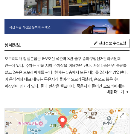
직접 찍은 사진을 등록해 주세요.
관광정보 수정요청
상세정보
오모리찌개 잠실본점은 8·9호선 석촌역 8번 출구 송파구청선거관리위원회
인근에 있다. 주차는 건물 지하 주차장을 이용하면 된다. 매장 1층은 면 종류를
팔고 2층은 오모리찌개를 판다. 현재는 1층에서 모든 메뉴를 24시간 영업한다.
이 음식점의 대표 메뉴는 묵은지가 들어간 오모리목살찜, 손으로 뽑은 수타
짜장면이 인기가 있다. 물과 반찬은 셀프이다. 묵은지가 들어간 오모리찌개는
내용
더보기
1인 경우 공깃밥, 2인부터 즉석조리 밥을 제공한다. 그 밖에 칼국수, 오모리
손만두, 오모리 고등어찜 등이 있다. 모든 메뉴는 포장이 된다. 근방에
송파나루공원, 석촌호수, 유명테마공원이 있어 연계 관광을 할 수 있다.