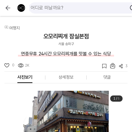
여행지
오모리찌개 잠실본점
서울 송파구
연중무휴 24시간 오모리찌개를 맛볼 수 있는 식당
0
2K
3
사진보기
상세정보
댓글
1
/
5