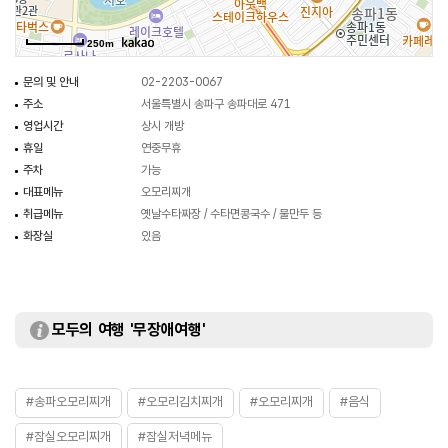
250m
문의 및 안내
02-2203-0067
주소
서울특별시 송파구 송파대로 471
영업시간
상시 개방
휴일
연중무휴
주차
가능
대표메뉴
오모리찌개
취급메뉴
옛날수타짜장 / 수타면콩국수 / 물만두 등
화장실
있음
모두의 여행 '무장애여행'
#송파오모리찌개
#오모리김치찌개
#오모리찌개
#음식
#잠실오모리찌개
#잠실저녁메뉴