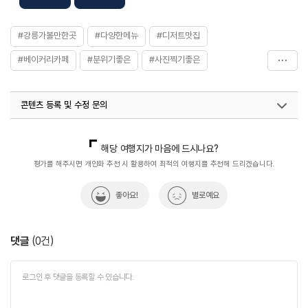
#강릉가볼만한곳
#다양한메뉴
#디저트맛집
#베이커리카페
#분위기좋은
#사진찍기좋은
#서부호텔컨셉
#연인과함께
#음식
콘텐츠 등록 및 수정 문의
국내디지털마케팅팀
033-813-3500
열린관광콘텐츠팀(열린관광-모두의여행)
033-738-3425
해당 여행지가 마음에 드시나요?
평가를 해주시면 개인화 추천 시 활용하여 최적의 여행지를 추천해 드리겠습니다.
좋아요!
별로예요
댓글
(
0
건)