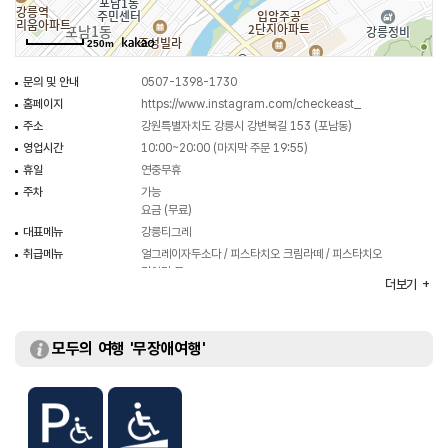
250m
문의 및 안내
0507-1398-1730
홈페이지
https://www.instagram.com/checkeast_
주소
강원특별자치도 강릉시 강변북길 153 (포남동)
영업시간
10:00~20:00 (마지막 주문 19:55)
휴일
연중무휴
주차
가능
요금 (무료)
대표메뉴
강릉티그레
취급메뉴
얼그레이자두소다 / 피스타치오 크림라떼 / 피스타치오
퀸아망 등
더보기
화장실
있음
모두의 여행 '무장애여행'