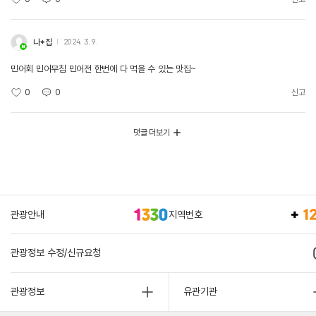
나*집
2024. 3. 9.
민어회 민어무침 민어전 한번에 다 먹을 수 있는 맛집~
0
0
신고
댓글 더보기
관광안내
지역번호
관광정보 수정/신규요청
관광정보
유관기관