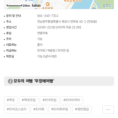
250m
문의 및 안내
061-243-7311
주소
전남광주통합특별시 목포시 번화로 42-1 (만호동)
영업시간
10:00~22:00 (마지막 주문 21:00)
휴일
연중무휴
주차
가능
대표메뉴
홍어
취급메뉴
민어회 / 매운탕 / 민어전 등
화장실
가능 (남/녀구분)
모두의 여행 '무장애여행'
#목포
#목포맛집
#민어맛집
#민어의거리
#민어코스요리
#민어회
#민어회무침
#영란횟집