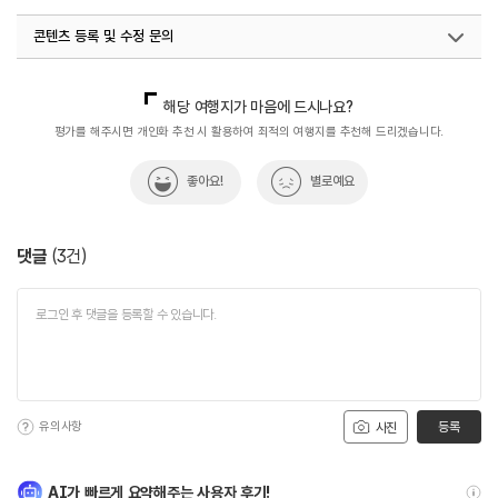
#음식
콘텐츠 등록 및 수정 문의
국내디지털마케팅팀
033-813-3500
해당 여행지가 마음에 드시나요?
평가를 해주시면 개인화 추천 시 활용하여 최적의 여행지를 추천해 드리겠습니다.
좋아요!
별로예요
댓글
(
3
건)
유의사항
등록
사진
AI가 빠르게 요약해주는 사용자 후기!