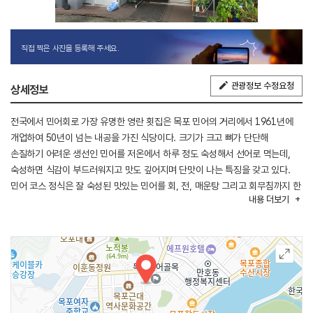
직접 찍은 사진을 등록해 주세요.
관광정보 수정요청
상세정보
전국에서 민어회로 가장 유명한 영란 횟집은 목포 민어의 거리에서 1961년에
개업하여 50년이 넘는 내공을 가진 식당이다. 크기가 크고 뼈가 단단해
손질하기 어려운 생선인 민어를 저온에서 하루 정도 숙성해서 선어로 먹는데,
숙성하면 식감이 부드러워지고 맛도 깊어지며 단맛이 나는 특징을 갖고 있다.
민어 코스 정식은 잘 숙성된 맛있는 민어를 회, 전, 매운탕 그리고 회무침까지 한
내용
더보기
번에 맛볼 수 있다. 회무침은 민어회 무침 명인의 손맛이 담긴 직접 담근 막걸리
식초를 넣어 만들어 그 맛이 일품이다. 또한 민어 껍질과 함께 17가지 맛이
난다는 민어의 부레도 내어준다.