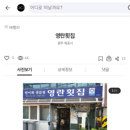
여행지
영란횟집
광주 목포시
0
4K
15
사진보기
상세정보
댓글
1
/
6