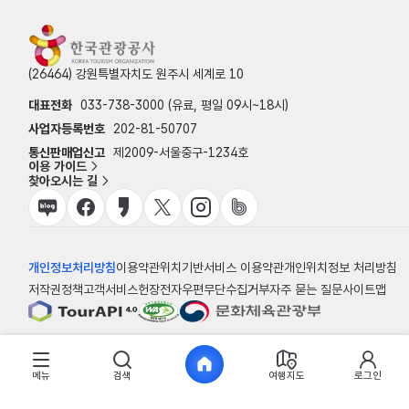
(26464) 강원특별자치도 원주시 세계로 10
대표전화
033-738-3000 (유료, 평일 09시~18시)
사업자등록번호
202-81-50707
통신판매업신고
제2009-서울중구-1234호
이용 가이드
찾아오시는 길
개인정보처리방침
이용약관
위치기반서비스 이용약관
개인위치정보 처리방침
저작권정책
고객서비스헌장
전자우편무단수집거부
자주 묻는 질문
사이트맵
© 한국관광공사
메뉴
검색
여행지도
로그인