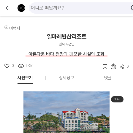
여행지
일마레변산리조트
전북 부안군
아름다운 바다 전망과 깨끗한 시설의 조화
2
1.9K
0
사진보기
상세정보
댓글
1
/
6