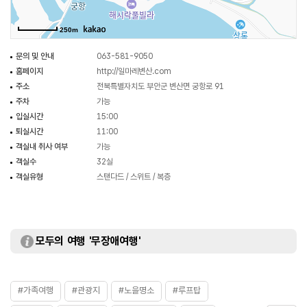
250m
문의 및 안내
063-581-9050
홈페이지
http://일마레변산.com
주소
전북특별자치도 부안군 변산면 궁항로 91
주차
가능
입실시간
15:00
퇴실시간
11:00
객실내 취사 여부
가능
객실수
32실
객실유형
스탠다드 / 스위트 / 복층
모두의 여행 '무장애여행'
#가족여행
#관광지
#노을명소
#루프탑