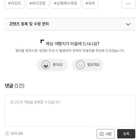
#리조트
#바다조망
#상록해수욕장
#숙박
#오션뷰
#오션뷰리조트
#제빵소
콘텐츠 등록 및 수정 문의
국내디지털마케팅팀
033-813-3500
해당 여행지가 마음에 드시나요?
평가를 해주시면 개인화 추천 시 활용하여 최적의 여행지를 추천해 드리겠습니다.
좋아요!
별로예요
댓글
(
1
건)
유의사항
등록
사진