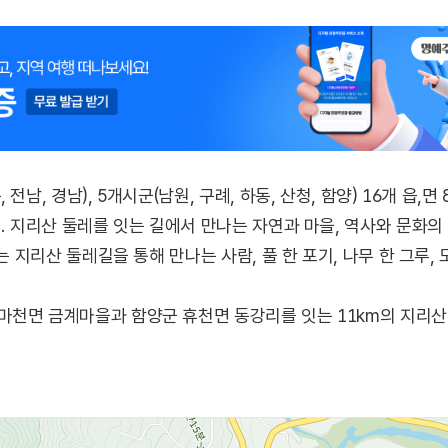
남, 경남), 5개시군(남원, 구례, 하동, 산청, 함양) 16개 읍,면
). 지리산 둘레를 잇는 길에서 만나는 자연과 마을, 역사와 문화
가는 지리산 둘레길을 통해 만나는 사람, 풀 한 포기, 나무 한 그루
천면 금계마을과 함양군 휴천면 동강리를 잇는 11km의 지리산
찰을 지나 엄천강을 만나는 길이다. 주요 경유지는 의중마을, 서암
사찰로 가는 고즈넉한 숲길과 등구재와 법화산 자락을 조망하며 엄