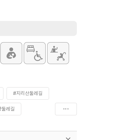
#지리산둘레길
양둘레길