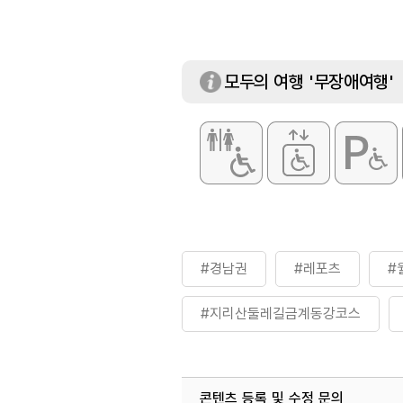
모두의 여행 '무장애여행'
#경남권
#레포츠
#
#지리산둘레길금계동강코스
#함양트래킹
콘텐츠 등록 및 수정 문의