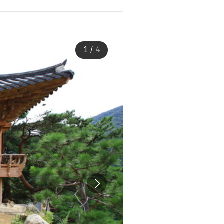
1
/
4