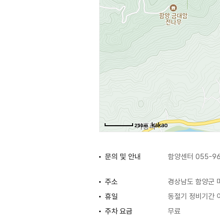
250m
문의 및 안내
함양센터 055-96
주소
경상남도 함양군 
휴일
동절기 정비기간 
주차 요금
무료