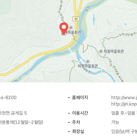
4-8200
홈페이지
http://www.ji
http://jiri.kn
마천면 금계길 5
이용시간
일출 후~일몰
이용통제(12월말~2월말)
주차
가능
화장실
있음(남/여 구