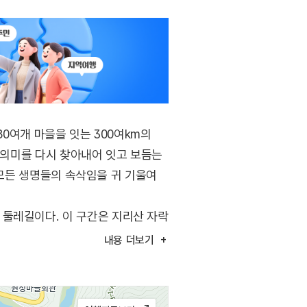
 80여개 마을을 잇는 300여km의
의 의미를 다시 찾아내어 잇고 보듬는
, 모든 생명들의 속삭임을 귀 기울여
 둘레길이다. 이 구간은 지리산 자락
정사, 벽송사, 세동마을, 운서마을,
내용
더보기
천강을 따라 걷는 옛길과 임도로