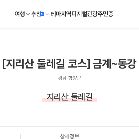
여행
추천
테마
지역
디지털
관광주민증
[지리산 둘레길 코스] 금계~동강
경남 함양군
지리산 둘레길
상세정보