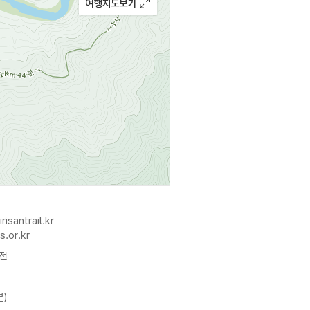
risantrail.kr
ps.or.kr
 전
분)