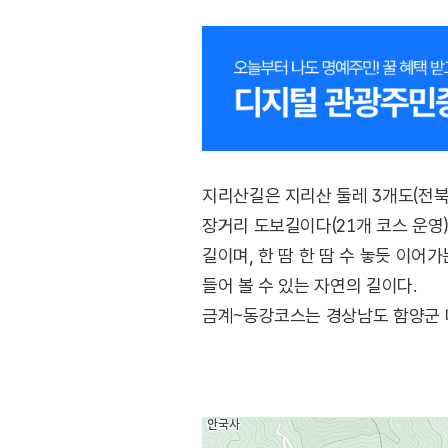
지리산길은 지리산 둘레 3개도(전북, 전
장거리 도보길이다(21개 코스 운영
길이며, 한 땀 한 땀 수 놓듯 이어
들어 볼 수 있는 자연의 길이다.
금계~동강코스는 경상남도 함양군 마
깊숙이 들어온 6개의 산중마을과 사
구시락재, 동강마을이다. 이 길은 
운영된다.