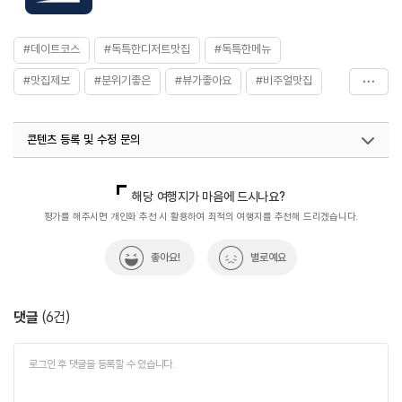
#데이트코스
#독특한디저트맛집
#독특한메뉴
#맛집제보
#분위기좋은
#뷰가좋아요
#비주얼맛집
#옹기티라미수
#음식
#이천쌀밥빙수
#이천카페
콘텐츠 등록 및 수정 문의
국내디지털마케팅팀
033-813-3500
열린관광콘텐츠팀(열린관광-모두의여행)
033-738-3425
해당 여행지가 마음에 드시나요?
평가를 해주시면 개인화 추천 시 활용하여 최적의 여행지를 추천해 드리겠습니다.
좋아요!
별로예요
댓글
(
6
건)