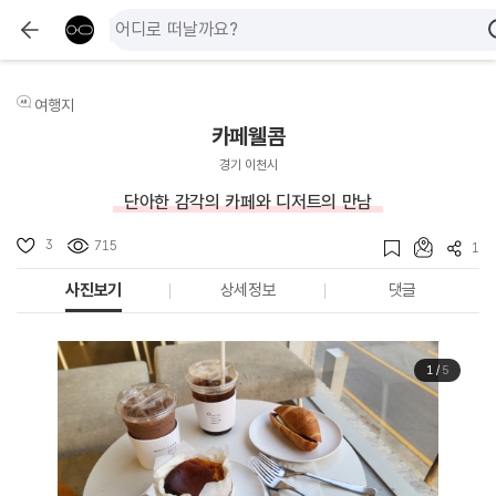
여행지
카페웰콤
경기 이천시
단아한 감각의 카페와 디저트의 만남
3
715
1
사진보기
상세정보
댓글
1
/
5