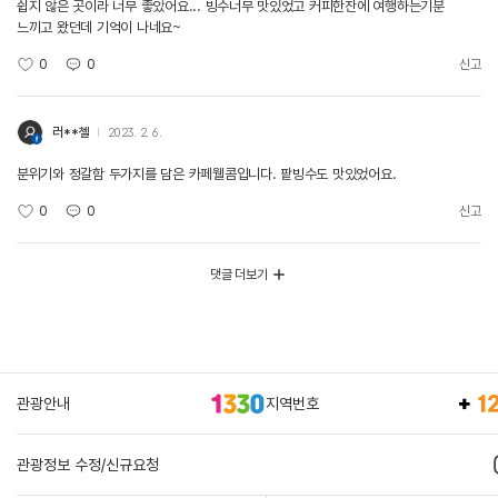
쉽지 않은 곳이라 너무 좋았어요... 빙수너무 맛있었고 커피한잔에 여행하는기분
느끼고 왔던데 기억이 나네요~
0
0
신고
러**첼
2023. 2. 6.
분위기와 정갈함 두가지를 담은 카페웰콤입니다. 팥빙수도 맛있었어요.
0
0
신고
댓글 더보기
관광안내
지역번호
관광정보 수정/신규요청