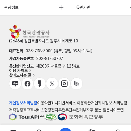
관광정보
유관기관
(26464) 강원특별자치도 원주시 세계로 10
대표전화
033-738-3000 (유료, 평일 09시~18시)
사업자등록번호
202-81-50707
통신판매업신고
제2009-서울중구-1234호
이용 가이드
찾아오시는 길
개인정보처리방침
이용약관
위치기반서비스 이용약관
개인위치정보 처리방침
저작권정책
고객서비스헌장
전자우편무단수집거부
자주 묻는 질문
사이트맵
© 한국관광공사